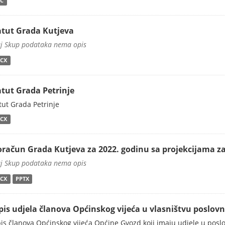
C
atut Grada Kutjeva
j Skup podataka nema opis
CX
atut Grada Petrinje
tut Grada Petrinje
CX
oračun Grada Kutjeva za 2022. godinu sa projekcijama za 
j Skup podataka nema opis
CX
PPTX
pis udjela članova Općinskog vijeća u vlasništvu poslov
is članova Općinskog vijeća Općine Gvozd koji imaju udjele u posl