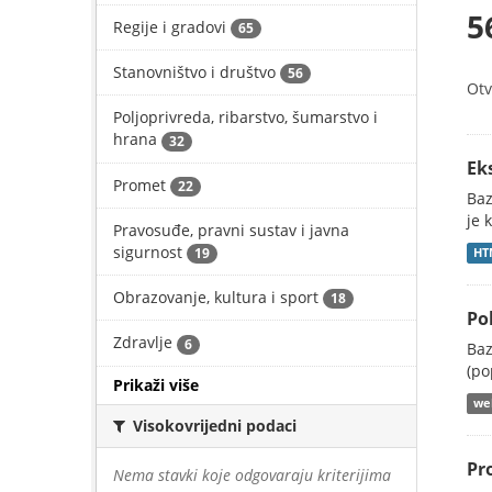
5
Regije i gradovi
65
Stanovništvo i društvo
56
Otv
Poljoprivreda, ribarstvo, šumarstvo i
hrana
32
Ek
Promet
22
Baz
je 
Pravosuđe, pravni sustav i javna
sigurnost
19
HT
Obrazovanje, kultura i sport
18
Po
Zdravlje
6
Baz
(po
Prikaži više
web
Visokovrijedni podaci
Pr
Nema stavki koje odgovaraju kriterijima