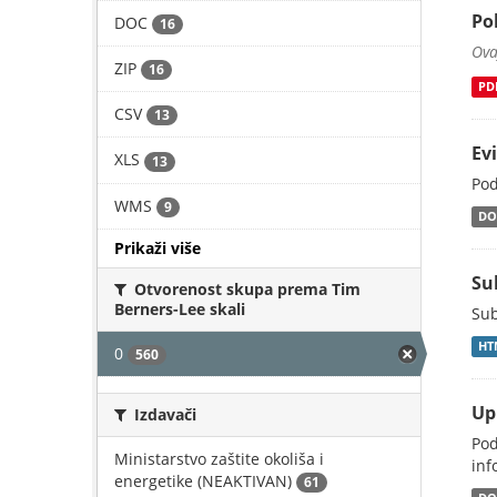
Po
DOC
16
Ova
ZIP
16
PD
CSV
13
Ev
XLS
13
Pod
WMS
9
DO
Prikaži više
Su
Otvorenost skupa prema Tim
Berners-Lee skali
Sub
HT
0
560
Up
Izdavači
Pod
Ministarstvo zaštite okoliša i
inf
energetike (NEAKTIVAN)
61