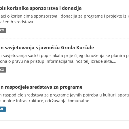
pis korisnika sponzorstva i donacija
aci o korisnicima sponzorstva i donacija za programe i projekte i
laćenih sredstava
CX
an savjetovanja s javnošću Grada Korčule
n savjetovanja sadrži popis akata prije čijeg donošenja se planira
ona o pravu na pristup informacijama, nositelj izrade akta,...
CX
an raspodjele sredstava za programe
n raspodjele sredstava za programe javnih potreba u kulturi, sportu,
unalne infrastrukture, održavanja komunalne...
ML