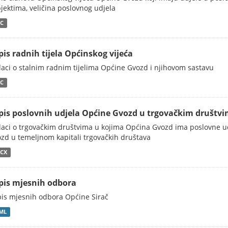
jektima, veličina poslovnog udjela
C
pis radnih tijela Općinskog vijeća
aci o stalnim radnim tijelima Općine Gvozd i njihovom sastavu
C
pis poslovnih udjela Općine Gvozd u trgovačkim društv
aci o trgovačkim društvima u kojima Općina Gvozd ima poslovne udj
zd u temeljnom kapitali trgovačkih društava
CX
pis mjesnih odbora
is mjesnih odbora Općine Sirač
ML