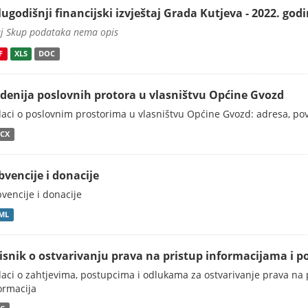
lugodišnji financijski izvještaj Grada Kutjeva - 2022. god
j Skup podataka nema opis
F
XLS
DOC
idenija poslovnih protora u vlasništvu Općine Gvozd
aci o poslovnim prostorima u vlasništvu Općine Gvozd: adresa, površ
CX
bvencije i donacije
vencije i donacije
ML
isnik o ostvarivanju prava na pristup informacijama i p
aci o zahtjevima, postupcima i odlukama za ostvarivanje prava na
ormacija