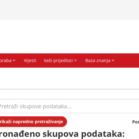
rikaži napredno pretraživanje
Po
ronađeno skupova podataka: