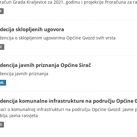
račun Grada Kraljevice za 2021. godinu i projekcije Proračuna za r
R
idecija sklopljenih ugovora
dencija o sklopljenim ugovorima Općine Gvozd svih vrsta
C
idencija javnih priznanja Općine Sirač
dencija javnih priznanja
ML
idencija komunalne infrastrukture na području Općine 
aci o komunalnoj infrastrukturi na području Općine Gvozd: javne p
blja, javna rasvjeta
S