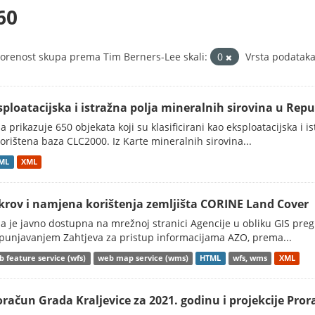
60
orenost skupa prema Tim Berners-Lee skali:
0
Vrsta podataka
sploatacijska i istražna polja mineralnih sirovina u Repu
a prikazuje 650 objekata koji su klasificirani kao eksploatacijska i 
korištena baza CLC2000. Iz Karte mineralnih sirovina...
ML
XML
krov i namjena korištenja zemljišta CORINE Land Cover
a je javno dostupna na mrežnoj stranici Agencije u obliku GIS preg
punjavanjem Zahtjeva za pristup informacijama AZO, prema...
 feature service (wfs)
web map service (wms)
HTML
wfs, wms
XML
oračun Grada Kraljevice za 2021. godinu i projekcije Pror