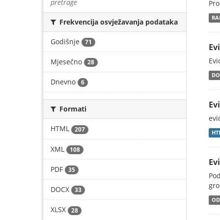
pretrage
Pro
RA
Frekvencija osvježavanja podataka
Godišnje
71
Ev
Evi
Mjesečno
28
DO
Dnevno
6
Ev
Formati
evi
HTML
207
HT
XML
108
Ev
PDF
35
Pod
gro
DOCX
33
OD
XLSX
28