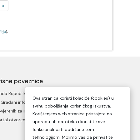
»
I-jа
).