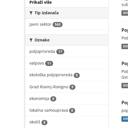
Prikaži više
sub
Tip izdavača
DO
Javni sektor
560
Po
Pod
Oznake
DO
poljoprivreda
17
valpovo
Po
11
Pod
ekološka poljoprivreda
9
Gvo
DO
Grad Rovinj-Rovigno
9
ekonomija
8
Po
lokalna samouprava
pop
8
HT
okoliš
8