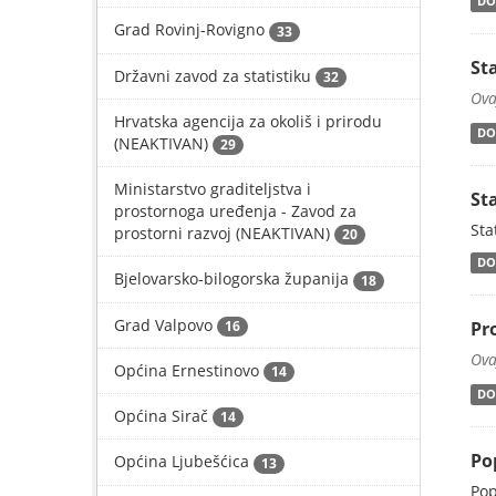
DO
Grad Rovinj-Rovigno
33
St
Državni zavod za statistiku
32
Ova
Hrvatska agencija za okoliš i prirodu
DO
(NEAKTIVAN)
29
Ministarstvo graditeljstva i
St
prostornoga uređenja - Zavod za
Sta
prostorni razvoj (NEAKTIVAN)
20
DO
Bjelovarsko-bilogorska županija
18
Grad Valpovo
16
Pr
Ova
Općina Ernestinovo
14
DO
Općina Sirač
14
Po
Općina Ljubešćica
13
Pop