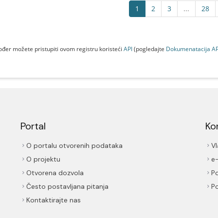
1
2
3
...
28
đer možete pristupiti ovom registru koristeći
API
(pogledajte
Dokumenаtаcijа AP