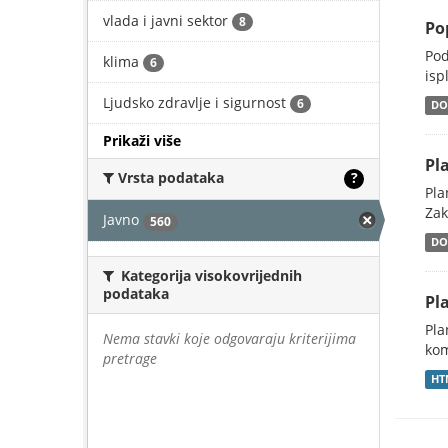
vlada i javni sektor
8
Po
Pod
klima
6
isp
Ljudsko zdravlje i sigurnost
6
DO
Prikaži više
Pl
Vrsta podataka
?
Pla
Zak
Javno
560
DO
Kategorija visokovrijednih
podataka
Pl
Pla
Nema stavki koje odgovaraju kriterijima
kom
pretrage
HT