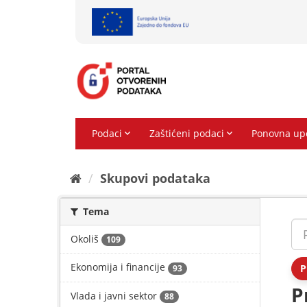
Preskoči
na
sadržaj
Skupovi podаtаkа
Tema
Okoliš
109
Ekonomija i financije
P
93
P
Vlada i javni sektor
88