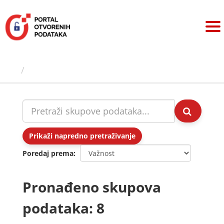
Preskoči
na
sadržaj
Skupovi podаtаkа
Prikaži napredno pretraživanje
Poredaj prema
Pronađeno skupova
podataka: 8