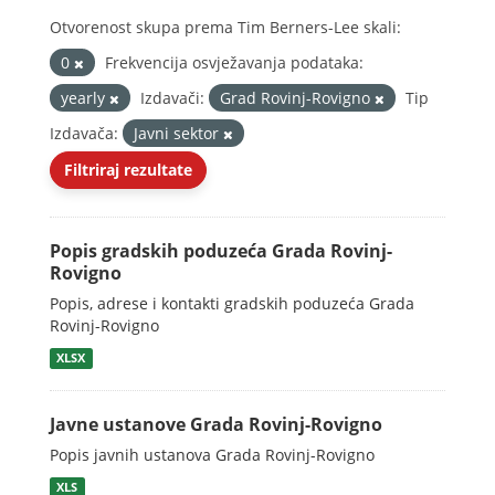
Otvorenost skupa prema Tim Berners-Lee skali:
0
Frekvencija osvježavanja podataka:
yearly
Izdavači:
Grad Rovinj-Rovigno
Tip
Izdavača:
Javni sektor
Filtriraj rezultate
Popis gradskih poduzeća Grada Rovinj-
Rovigno
Popis, adrese i kontakti gradskih poduzeća Grada
Rovinj-Rovigno
XLSX
Javne ustanove Grada Rovinj-Rovigno
Popis javnih ustanova Grada Rovinj-Rovigno
XLS