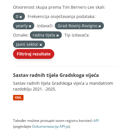
Otvorenost skupa prema Tim Berners-Lee skali:
0
Frekvencija osvježavanja podataka:
yearly
Izdavači:
Grad Rovinj-Rovigno
Oznake:
radna tijela
Tip Izdavača:
Javni sektor
Filtriraj rezultate
Sastav radnih tijela Gradskoga vijeća
Sastav radnih tijela Gradskoga vijeća u mandatnom
razdoblju 2021. -2025.
XML
Također možete pristupiti ovom registru koristeći
API
(pogledajte
Dokumenаtаcijа API-jа
).