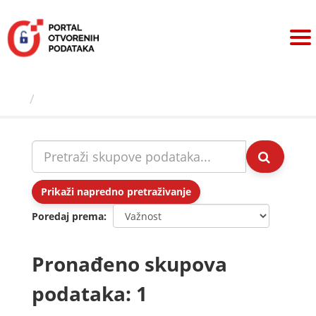
Preskoči
na
sadržaj
Skupovi podаtаkа
Prikaži napredno pretraživanje
Poredaj prema
Pronađeno skupova
podataka: 1