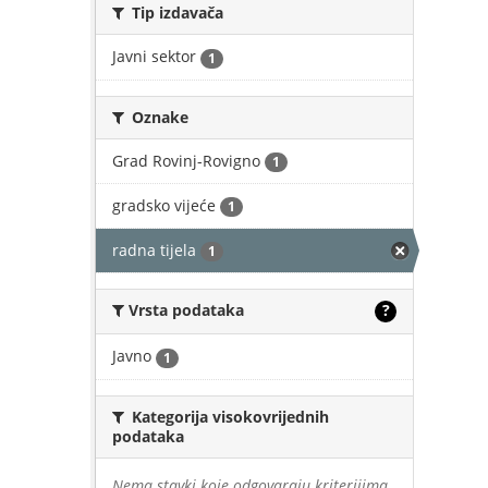
Tip izdavača
Javni sektor
1
Oznake
Grad Rovinj-Rovigno
1
gradsko vijeće
1
radna tijela
1
Vrsta podataka
?
Javno
1
Kategorija visokovrijednih
podataka
Nema stavki koje odgovaraju kriterijima