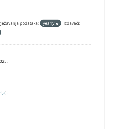
vježavanja podataka:
yearly
Izdavači:
025.
I-jа
).