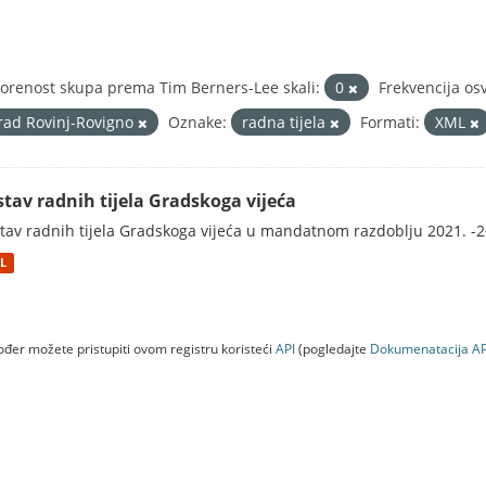
orenost skupa prema Tim Berners-Lee skali:
0
Frekvencija os
rad Rovinj-Rovigno
Oznake:
radna tijela
Formati:
XML
stav radnih tijela Gradskoga vijeća
tav radnih tijela Gradskoga vijeća u mandatnom razdoblju 2021. -2
L
đer možete pristupiti ovom registru koristeći
API
(pogledajte
Dokumenаtаcijа AP