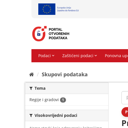
Preskoči
na
sadržaj
Skupovi podаtаkа
Tema
Regije i gradovi
1
P
Visokovrijedni podaci
P