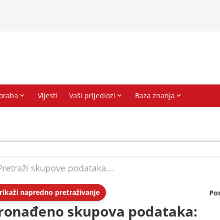
rikaži napredno pretraživanje
Po
ronađeno skupova podataka: