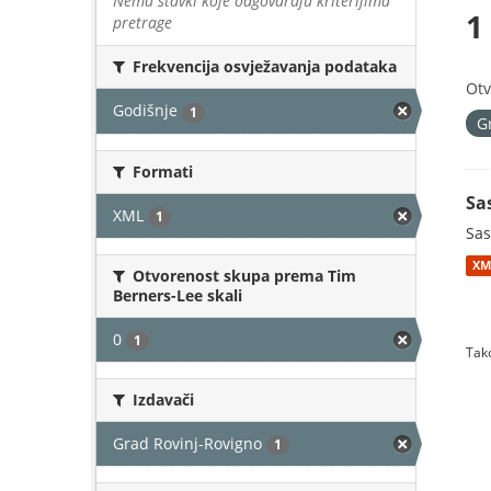
Nema stavki koje odgovaraju kriterijima
1
pretrage
Frekvencija osvježavanja podataka
Otv
Godišnje
1
G
Formati
Sa
XML
1
Sas
XM
Otvorenost skupa prema Tim
Berners-Lee skali
0
1
Tako
Izdavači
Grad Rovinj-Rovigno
1