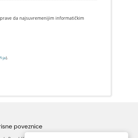
uprave da najsuvremenijim informatičkim
I-jа
).