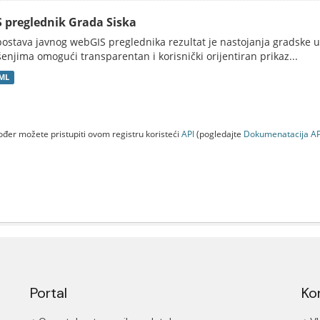
S preglednik Grada Siska
ostava javnog webGIS preglednika rezultat je nastojanja gradske 
šenjima omogući transparentan i korisnički orijentiran prikaz...
ML
đer možete pristupiti ovom registru koristeći
API
(pogledajte
Dokumenаtаcijа AP