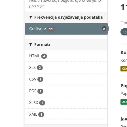
Nema stavki koje odgovaraju kriterijima
1
pretrage
Frekvencija osvježavanja podataka
Otv
Godišnje
11
J
Formati
Ko
HTML
4
Kon
XLS
2
CS
CSV
1
Po
PDF
1
Pop
XLSX
XL
1
XML
1
Ja
Pop