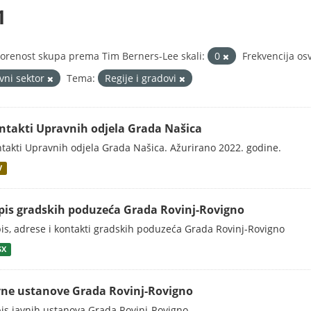
1
orenost skupa prema Tim Berners-Lee skali:
0
Frekvencija os
avni sektor
Tema:
Regije i gradovi
ntakti Upravnih odjela Grada Našica
takti Upravnih odjela Grada Našica. Ažurirano 2022. godine.
V
pis gradskih poduzeća Grada Rovinj-Rovigno
is, adrese i kontakti gradskih poduzeća Grada Rovinj-Rovigno
SX
vne ustanove Grada Rovinj-Rovigno
is javnih ustanova Grada Rovinj-Rovigno