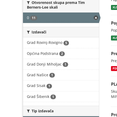
Otvorenost skupa prema Tim
Berners-Lee skali
XL
0
11
Pop
Pop
Izdavači
XL
Grad Rovinj-Rovigno
5
Pr
Općina Podstrana
2
Pre
Grad Donji Miholjac
1
PD
Grad Našice
1
PL
Grad Sisak
1
Sku
Grad Šibenik
Mih
1
Tip izdavača
Pr