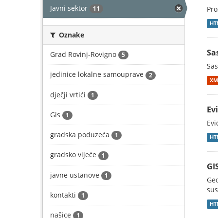
Javni sektor
11
Pro
HT
Oznake
Sa
Grad Rovinj-Rovigno
5
Sas
jedinice lokalne samouprave
2
XM
dječji vrtići
1
Ev
Gis
1
Evi
gradska poduzeća
1
HT
gradsko vijeće
1
GI
javne ustanove
1
Geo
sus
kontakti
1
HT
našice
1