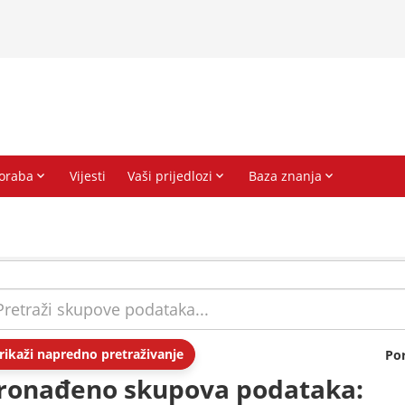
rikaži napredno pretraživanje
Po
ronađeno skupova podataka: