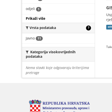
GI
odjeli
1
Usp
Prikaži više
rje
Vrsta podataka
?
HT
Javno
11
Tako
Kategorija visokovrijednih
podataka
Nema stavki koje odgovaraju kriterijima
pretrage