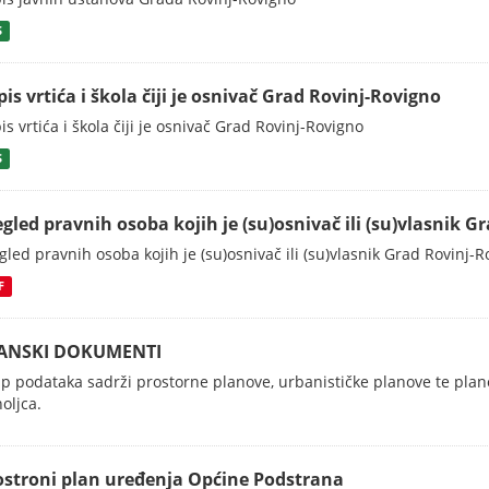
S
is vrtića i škola čiji je osnivač Grad Rovinj-Rovigno
is vrtića i škola čiji je osnivač Grad Rovinj-Rovigno
S
egled pravnih osoba kojih je (su)osnivač ili (su)vlasnik 
gled pravnih osoba kojih je (su)osnivač ili (su)vlasnik Grad Rovinj-
F
ANSKI DOKUMENTI
p podataka sadrži prostorne planove, urbanističke planove te pla
oljca.
ostroni plan uređenja Općine Podstrana