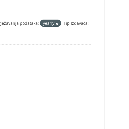
vježavanja podataka:
yearly
Tip Izdavača: