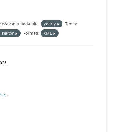
vježavanja podataka:
yearly
Tema:
i sektor
Formati:
XML
025.
I-jа
).