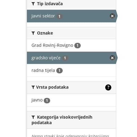
Tip izdavača
Javni sektor
1
Oznake
Grad Rovinj-Rovigno
1
gradsko vijeće
1
radna tijela
1
Vrsta podataka
?
Javno
1
Kategorija visokovrijednih
podataka
Nema stavki koje odgovaraju kriterijima