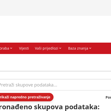
rikaži napredno pretraživanje
Po
ronađeno skupova podataka: