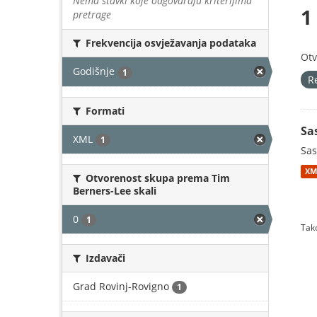
Nema stavki koje odgovaraju kriterijima
1
pretrage
Frekvencija osvježavanja podataka
Otv
Godišnje
1
R
Formati
Sa
XML
1
Sas
XM
Otvorenost skupa prema Tim
Berners-Lee skali
0
1
Tako
Izdavači
Grad Rovinj-Rovigno
1