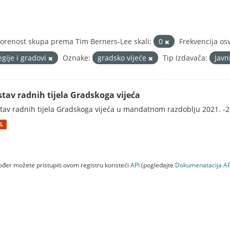
orenost skupa prema Tim Berners-Lee skali:
0
Frekvencija os
egije i gradovi
Oznake:
gradsko vijeće
Tip Izdavača:
Javn
stav radnih tijela Gradskoga vijeća
tav radnih tijela Gradskoga vijeća u mandatnom razdoblju 2021. -2
L
đer možete pristupiti ovom registru koristeći
API
(pogledajte
Dokumenаtаcijа AP