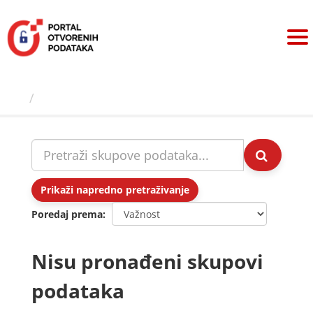
Preskoči
na
sadržaj
Skupovi podаtаkа
Prikaži napredno pretraživanje
Poredaj prema
Nisu pronađeni skupovi
podataka