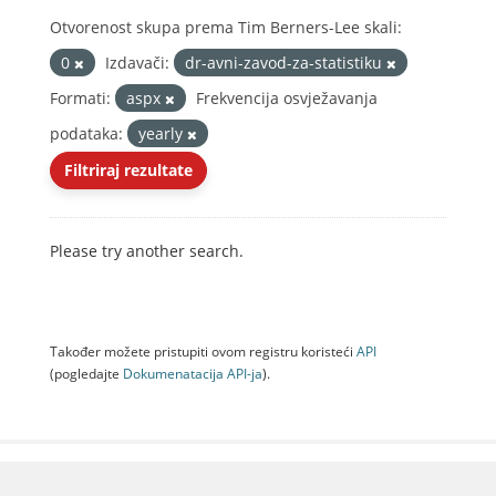
Otvorenost skupa prema Tim Berners-Lee skali:
0
Izdavači:
dr-avni-zavod-za-statistiku
Formati:
aspx
Frekvencija osvježavanja
podataka:
yearly
Filtriraj rezultate
Please try another search.
Također možete pristupiti ovom registru koristeći
API
(pogledajte
Dokumenаtаcijа API-jа
).