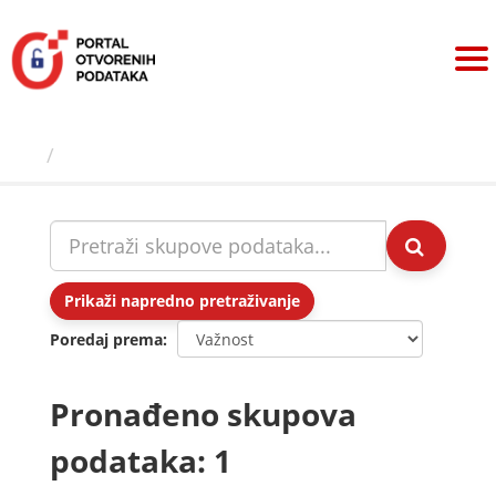
Preskoči
na
sadržaj
Skupovi podаtаkа
Prikaži napredno pretraživanje
Poredaj prema
Pronađeno skupova
podataka: 1