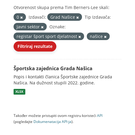
Otvorenost skupa prema Tim Berners-Lee skali:
0
Izdavači:
Grad Našice
Tip Izdavača:
Javni sektor
Oznake:
registar šport sport djelatnost
našice
Filtriraj rezultate
Športska zajednica Grada Našica
Popis i kontakti članica Športske zajednice Grada
Našica. Na dužnost stupili 2022. godine.
XLSX
Također možete pristupiti ovom registru koristeći
API
(pogledajte
Dokumenаtаcijа API-jа
).