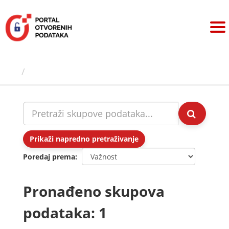
Preskoči
na
sadržaj
Skupovi podаtаkа
Prikaži napredno pretraživanje
Poredaj prema
Pronađeno skupova
podataka: 1