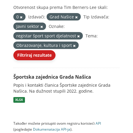
Otvorenost skupa prema Tim Berners-Lee skali:
0
Izdavači:
Grad Našice
Tip Izdavača:
Javni sektor
Oznake:
registar šport sport djelatnost
Tema:
Obrazovanje, kultura i sport
Filtriraj rezultate
Športska zajednica Grada Našica
Popis i kontakti članica Športske zajednice Grada
Našica. Na dužnost stupili 2022. godine.
XLSX
Također možete pristupiti ovom registru koristeći
API
(pogledajte
Dokumenаtаcijа API-jа
).