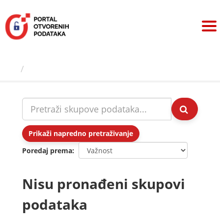
Preskoči
na
sadržaj
Skupovi podаtаkа
Prikaži napredno pretraživanje
Poredaj prema
Nisu pronađeni skupovi
podataka