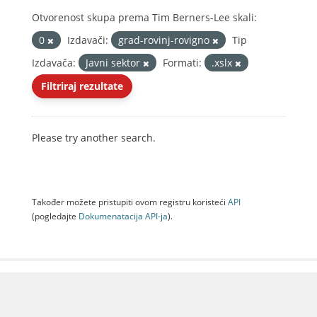
Otvorenost skupa prema Tim Berners-Lee skali:
0
Izdavači:
grad-rovinj-rovigno
Tip
Izdavača:
Javni sektor
Formati:
.xslx
Filtriraj rezultate
Please try another search.
Također možete pristupiti ovom registru koristeći
API
(pogledajte
Dokumenаtаcijа API-jа
).