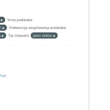
L
Vrsta podataka:
IC
Frekvencija osvježavanja podataka:
o
Tip Izdavača:
Javni sektor
I-jа
).