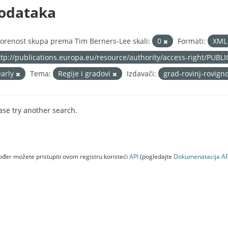
odataka
orenost skupa prema Tim Berners-Lee skali:
0
Formati:
XM
ttp://publications.europa.eu/resource/authority/access-right/PUBL
early
Tema:
Regije i gradovi
Izdavači:
grad-rovinj-rovign
ase try another search.
đer možete pristupiti ovom registru koristeći
API
(pogledajte
Dokumenаtаcijа AP