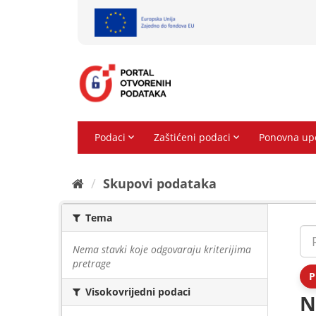
Preskoči
na
sadržaj
Skupovi podаtаkа
Tema
Nema stavki koje odgovaraju kriterijima
pretrage
P
Visokovrijedni podaci
N