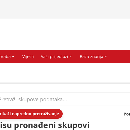
rikaži napredno pretraživanje
Po
isu pronađeni skupovi