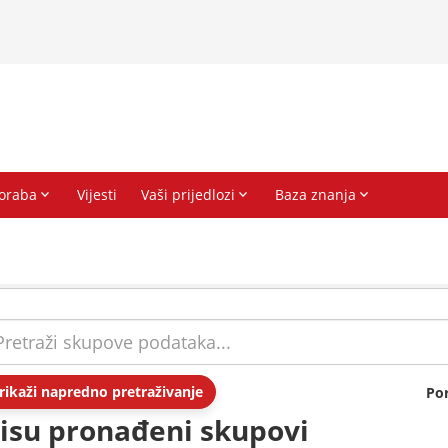
rikaži napredno pretraživanje
Po
isu pronađeni skupovi