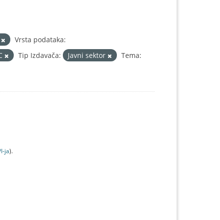
L
Vrsta podataka:
IC
Tip Izdavača:
Javni sektor
Tema:
I-jа
).