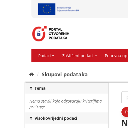
Preskoči
na
sadržaj
Skupovi podаtаkа
Tema
Nema stavki koje odgovaraju kriterijima
pretrage
P
Visokovrijedni podaci
N