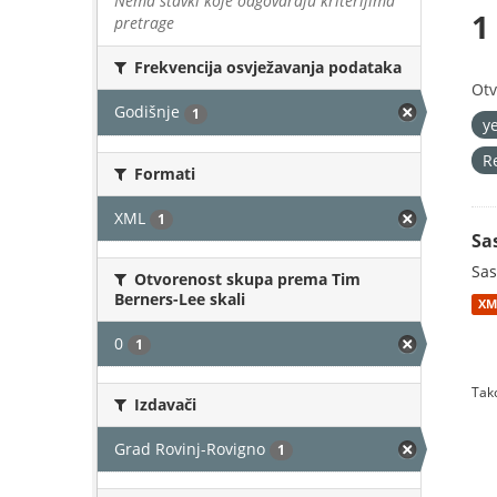
Nema stavki koje odgovaraju kriterijima
1
pretrage
Frekvencija osvježavanja podataka
Otv
Godišnje
1
y
R
Formati
XML
1
Sa
Sas
Otvorenost skupa prema Tim
Berners-Lee skali
XM
0
1
Tako
Izdavači
Grad Rovinj-Rovigno
1