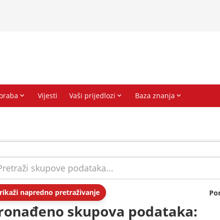
rikaži napredno pretraživanje
Po
ronađeno skupova podataka: