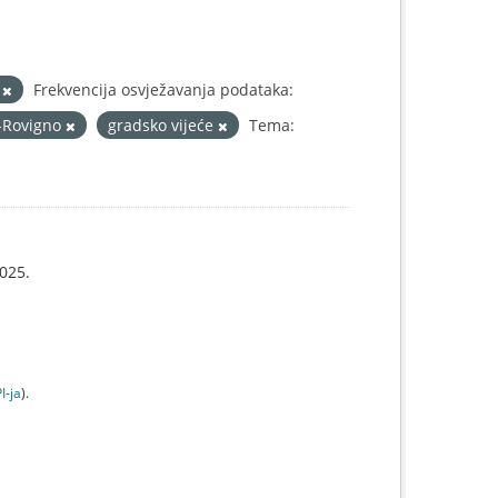
L
Frekvencija osvježavanja podataka:
j-Rovigno
gradsko vijeće
Tema:
025.
I-jа
).