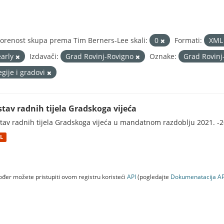
orenost skupa prema Tim Berners-Lee skali:
0
Formati:
XM
early
Izdavači:
Grad Rovinj-Rovigno
Oznake:
Grad Rovin
egije i gradovi
stav radnih tijela Gradskoga vijeća
tav radnih tijela Gradskoga vijeća u mandatnom razdoblju 2021. -2
L
đer možete pristupiti ovom registru koristeći
API
(pogledajte
Dokumenаtаcijа AP