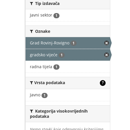
Tip izdavača
Javni sektor
1
Oznake
Grad Rovinj-Rovigno
1
gradsko vijeće
1
radna tijela
1
Vrsta podataka
?
Javno
1
Kategorija visokovrijednih
podataka
Nema stavki koje odgovaraju kriterijima