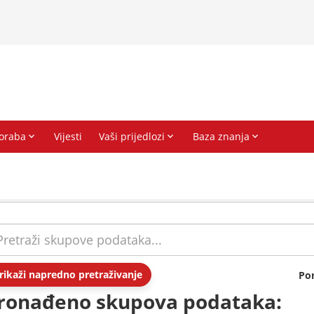
rikaži napredno pretraživanje
Po
ronađeno skupova podataka: