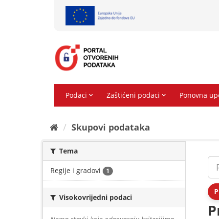
Preskoči
na
sadržaj
Skupovi podаtаkа
Tema
Regije i gradovi
1
P
Visokovrijedni podaci
P