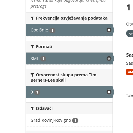
Nema stavki koje odgovaraju kriterijima
1
pretrage
Frekvencija osvježavanja podataka
Otv
Godišnje
1
y
Formati
Sa
XML
1
Sas
XM
Otvorenost skupa prema Tim
Berners-Lee skali
0
1
Tako
Izdavači
Grad Rovinj-Rovigno
1