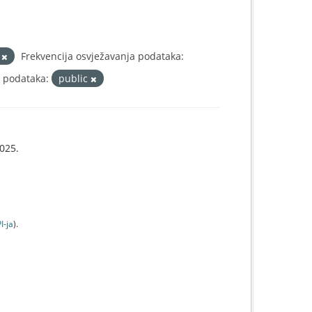
L
Frekvencija osvježavanja podataka:
a podataka:
public
025.
I-jа
).