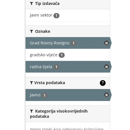
Tip izdavača
Javni sektor
1
Oznake
Grad Rovinj-Rovigno
1
gradsko vijeće
1
radna tijela
1
Vrsta podataka
?
Javno
1
Kategorija visokovrijednih
podataka
Nema stavki koje odgovaraju kriterijima