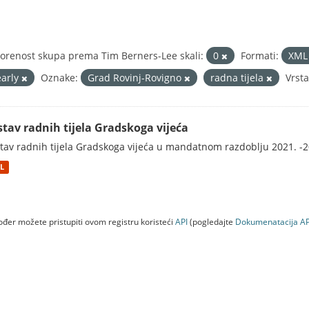
orenost skupa prema Tim Berners-Lee skali:
0
Formati:
XM
early
Oznake:
Grad Rovinj-Rovigno
radna tijela
Vrst
stav radnih tijela Gradskoga vijeća
tav radnih tijela Gradskoga vijeća u mandatnom razdoblju 2021. -2
L
đer možete pristupiti ovom registru koristeći
API
(pogledajte
Dokumenаtаcijа AP