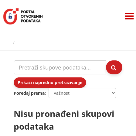
Preskoči
na
sadržaj
Skupovi podаtаkа
Prikaži napredno pretraživanje
Poredaj prema
Nisu pronađeni skupovi
podataka