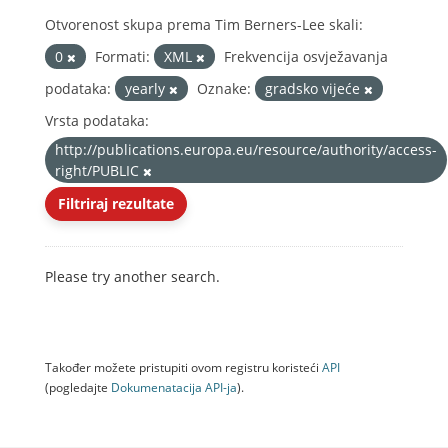
Otvorenost skupa prema Tim Berners-Lee skali:
0
Formati:
XML
Frekvencija osvježavanja
podataka:
yearly
Oznake:
gradsko vijeće
Vrsta podataka:
http://publications.europa.eu/resource/authority/access-
right/PUBLIC
Filtriraj rezultate
Please try another search.
Također možete pristupiti ovom registru koristeći
API
(pogledajte
Dokumenаtаcijа API-jа
).