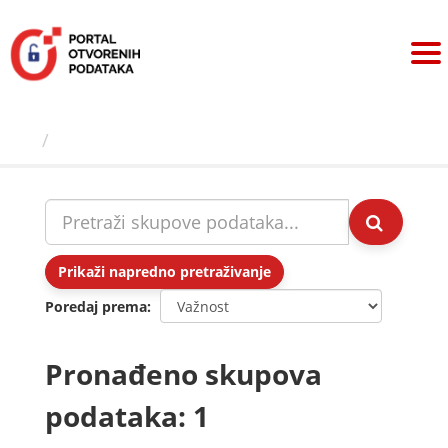
Preskoči
na
sadržaj
Skupovi podаtаkа
Prikaži napredno pretraživanje
Poredaj prema
Pronađeno skupova
podataka: 1