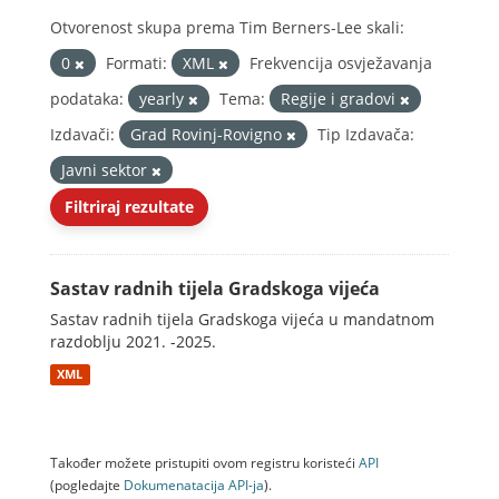
Otvorenost skupa prema Tim Berners-Lee skali:
0
Formati:
XML
Frekvencija osvježavanja
podataka:
yearly
Tema:
Regije i gradovi
Izdavači:
Grad Rovinj-Rovigno
Tip Izdavača:
Javni sektor
Filtriraj rezultate
Sastav radnih tijela Gradskoga vijeća
Sastav radnih tijela Gradskoga vijeća u mandatnom
razdoblju 2021. -2025.
XML
Također možete pristupiti ovom registru koristeći
API
(pogledajte
Dokumenаtаcijа API-jа
).