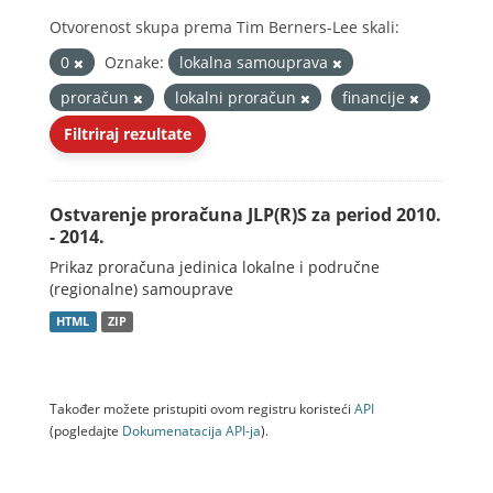
Otvorenost skupa prema Tim Berners-Lee skali:
0
Oznake:
lokalna samouprava
proračun
lokalni proračun
financije
Filtriraj rezultate
Ostvarenje proračuna JLP(R)S za period 2010.
- 2014.
Prikaz proračuna jedinica lokalne i područne
(regionalne) samouprave
HTML
ZIP
Također možete pristupiti ovom registru koristeći
API
(pogledajte
Dokumenаtаcijа API-jа
).