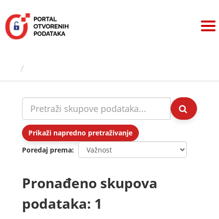
Preskoči
na
sadržaj
Skupovi podаtаkа
Prikaži napredno pretraživanje
Poredaj prema
Pronađeno skupova
podataka: 1