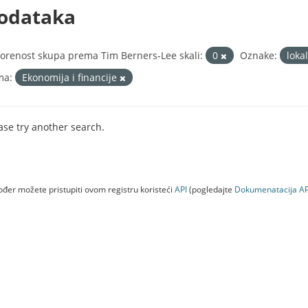
odataka
orenost skupa prema Tim Berners-Lee skali:
0
Oznake:
loka
ma:
Ekonomija i financije
ase try another search.
đer možete pristupiti ovom registru koristeći
API
(pogledajte
Dokumenаtаcijа AP