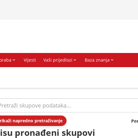
rikaži napredno pretraživanje
Po
isu pronađeni skupovi