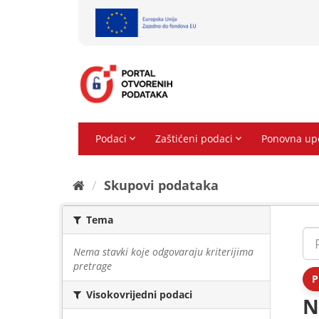
Preskoči
na
sadržaj
Skupovi podаtаkа
Tema
Nema stavki koje odgovaraju kriterijima
pretrage
P
Visokovrijedni podaci
N