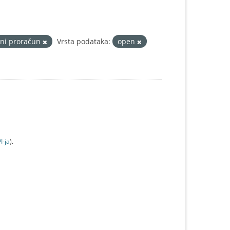
lni proračun
Vrsta podataka:
open
I-jа
).