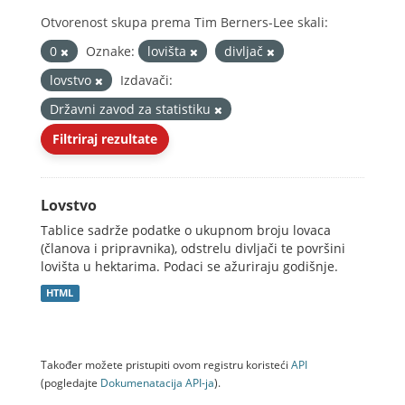
Otvorenost skupa prema Tim Berners-Lee skali:
0
Oznake:
lovišta
divljač
lovstvo
Izdavači:
Državni zavod za statistiku
Filtriraj rezultate
Lovstvo
Tablice sadrže podatke o ukupnom broju lovaca
(članova i pripravnika), odstrelu divljači te površini
lovišta u hektarima. Podaci se ažuriraju godišnje.
HTML
Također možete pristupiti ovom registru koristeći
API
(pogledajte
Dokumenаtаcijа API-jа
).