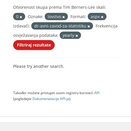
Otvorenost skupa prema Tim Berners-Lee skali:
0
Oznake:
lovstvo
Formati:
aspx
Izdavači:
dr-avni-zavod-za-statistiku
Frekvencija
osvježavanja podataka:
yearly
Filtriraj rezultate
Please try another search.
Također možete pristupiti ovom registru koristeći
API
(pogledajte
Dokumenаtаcijа API-jа
).