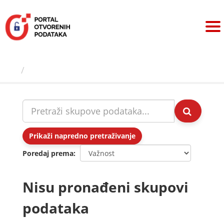
Preskoči
na
sadržaj
Skupovi podаtаkа
Prikaži napredno pretraživanje
Poredaj prema
Nisu pronađeni skupovi
podataka