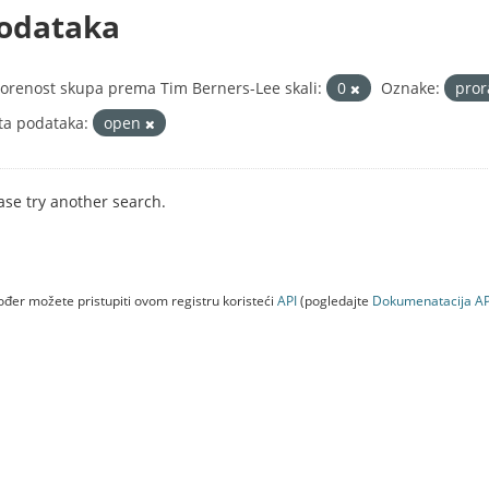
odataka
orenost skupa prema Tim Berners-Lee skali:
0
Oznake:
pro
ta podataka:
open
ase try another search.
đer možete pristupiti ovom registru koristeći
API
(pogledajte
Dokumenаtаcijа AP