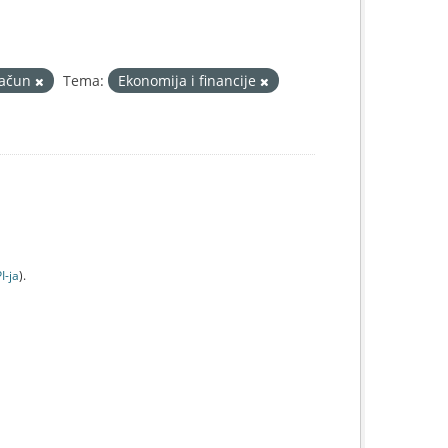
račun
Tema:
Ekonomija i financije
I-jа
).