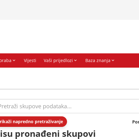
rikaži napredno pretraživanje
Po
isu pronađeni skupovi