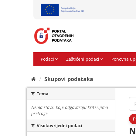
Preskoči
na
sadržaj
Skupovi podаtаkа
Tema
Nema stavki koje odgovaraju kriterijima
pretrage
P
Visokovrijedni podaci
N