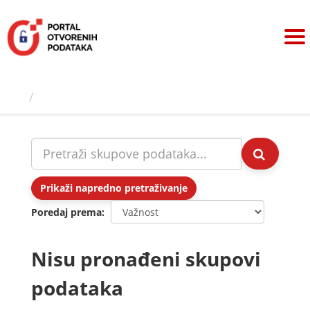
Preskoči
na
sadržaj
Skupovi podаtаkа
Prikaži napredno pretraživanje
Poredaj prema
Nisu pronađeni skupovi
podataka