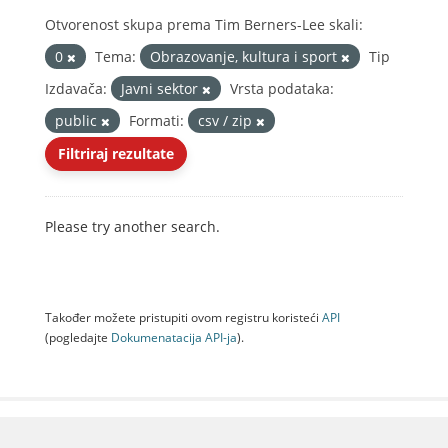
Otvorenost skupa prema Tim Berners-Lee skali:
0
Tema:
Obrazovanje, kultura i sport
Tip
Izdavača:
Javni sektor
Vrsta podataka:
public
Formati:
csv / zip
Filtriraj rezultate
Please try another search.
Također možete pristupiti ovom registru koristeći
API
(pogledajte
Dokumenаtаcijа API-jа
).