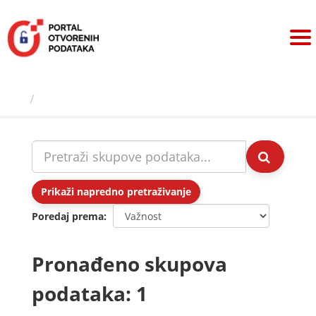
Preskoči
na
sadržaj
Skupovi podаtаkа
Prikaži napredno pretraživanje
Poredaj prema
Pronađeno skupova
podataka: 1