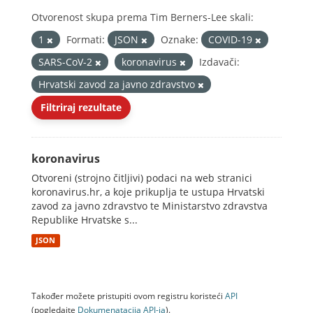
Otvorenost skupa prema Tim Berners-Lee skali:
1
Formati:
JSON
Oznake:
COVID-19
SARS-CoV-2
koronavirus
Izdavači:
Hrvatski zavod za javno zdravstvo
Filtriraj rezultate
koronavirus
Otvoreni (strojno čitljivi) podaci na web stranici
koronavirus.hr, a koje prikuplja te ustupa Hrvatski
zavod za javno zdravstvo te Ministarstvo zdravstva
Republike Hrvatske s...
JSON
Također možete pristupiti ovom registru koristeći
API
(pogledajte
Dokumenаtаcijа API-jа
).