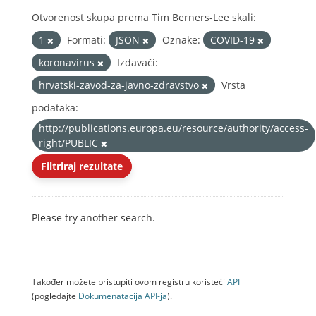
Otvorenost skupa prema Tim Berners-Lee skali:
1
Formati:
JSON
Oznake:
COVID-19
koronavirus
Izdavači:
hrvatski-zavod-za-javno-zdravstvo
Vrsta
podataka:
http://publications.europa.eu/resource/authority/access-
right/PUBLIC
Filtriraj rezultate
Please try another search.
Također možete pristupiti ovom registru koristeći
API
(pogledajte
Dokumenаtаcijа API-jа
).