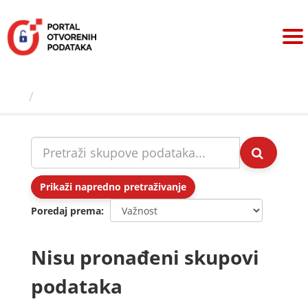
Preskoči
na
sadržaj
Skupovi podаtаkа
Prikaži napredno pretraživanje
Poredaj prema
Nisu pronađeni skupovi
podataka