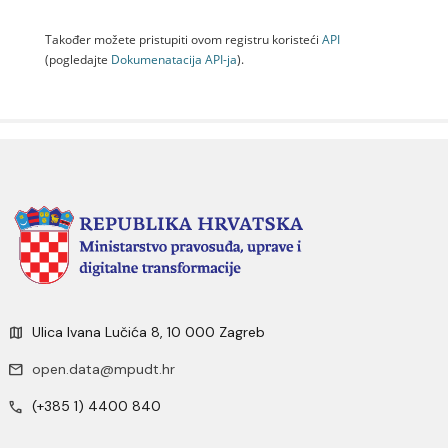
Također možete pristupiti ovom registru koristeći
API
(pogledajte
Dokumenаtаcijа API-jа
).