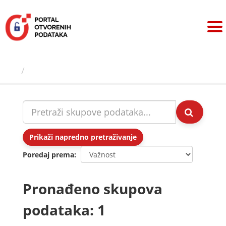
Preskoči
na
sadržaj
Skupovi podаtаkа
Prikaži napredno pretraživanje
Poredaj prema
Pronađeno skupova
podataka: 1