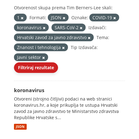
Otvorenost skupa prema Tim Berners-Lee skali:
1
Formati:
JSON
Oznake:
COVID-19
koronavirus
SARS-CoV-2
Izdavači:
Hrvatski zavod za javno zdravstvo
Tema:
Znanost i tehnologija
Tip Izdavača:
Javni sektor
Filtriraj rezultate
koronavirus
Otvoreni (strojno čitljivi) podaci na web stranici
koronavirus.hr, a koje prikuplja te ustupa Hrvatski
zavod za javno zdravstvo te Ministarstvo zdravstva
Republike Hrvatske s...
JSON