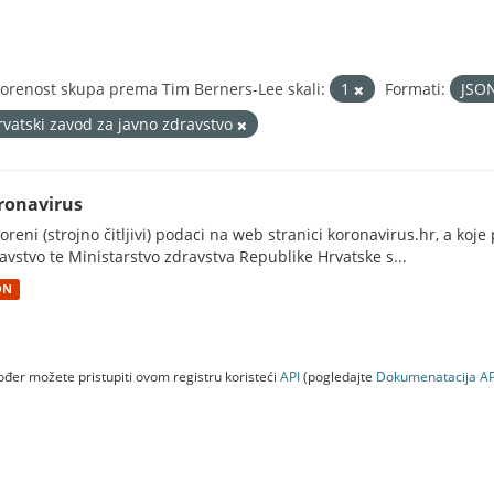
orenost skupa prema Tim Berners-Lee skali:
1
Formati:
JSO
rvatski zavod za javno zdravstvo
ronavirus
oreni (strojno čitljivi) podaci na web stranici koronavirus.hr, a koj
avstvo te Ministarstvo zdravstva Republike Hrvatske s...
ON
đer možete pristupiti ovom registru koristeći
API
(pogledajte
Dokumenаtаcijа AP