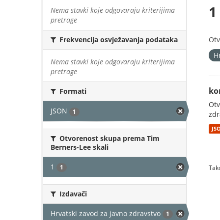
1
Nema stavki koje odgovaraju kriterijima
pretrage
Otv
Frekvencija osvježavanja podataka
H
Nema stavki koje odgovaraju kriterijima
pretrage
ko
Formati
Otv
JSON
1
zdr
JS
Otvorenost skupa prema Tim
Berners-Lee skali
1
1
Tako
Izdavači
Hrvatski zavod za javno zdravstvo
1