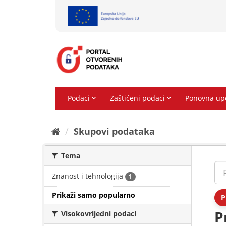
Preskoči
na
sadržaj
Skupovi podаtаkа
Tema
Znanost i tehnologija
1
Prikaži samo popularno
P
P
Visokovrijedni podaci