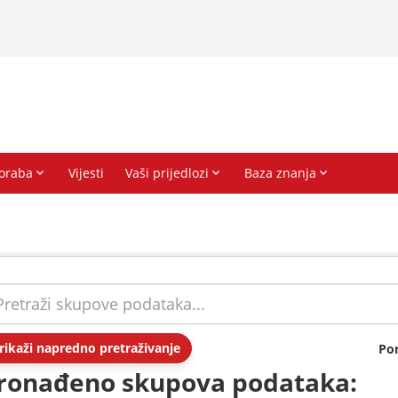
rikaži napredno pretraživanje
Po
ronađeno skupova podataka: