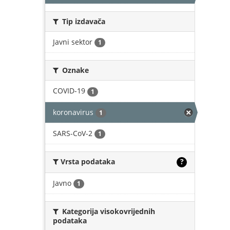
Tip izdavača
Javni sektor
1
Oznake
COVID-19
1
koronavirus
1
SARS-CoV-2
1
Vrsta podataka
?
Javno
1
Kategorija visokovrijednih
podataka