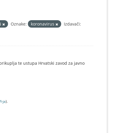
N
Oznake:
koronavirus
Izdavači:
e prikuplja te ustupa Hrvatski zavod za javno
I-jа
).