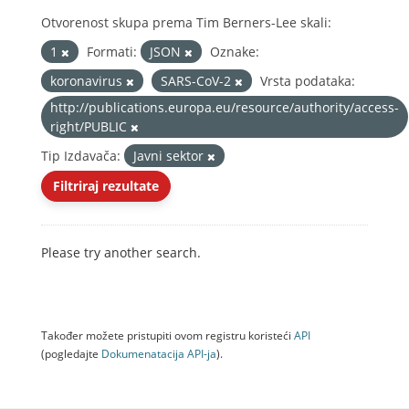
Otvorenost skupa prema Tim Berners-Lee skali:
1
Formati:
JSON
Oznake:
koronavirus
SARS-CoV-2
Vrsta podataka:
http://publications.europa.eu/resource/authority/access-
right/PUBLIC
Tip Izdavača:
Javni sektor
Filtriraj rezultate
Please try another search.
Također možete pristupiti ovom registru koristeći
API
(pogledajte
Dokumenаtаcijа API-jа
).