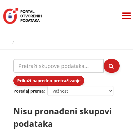
Preskoči
na
sadržaj
Skupovi podаtаkа
Prikaži napredno pretraživanje
Poredaj prema
Nisu pronađeni skupovi
podataka