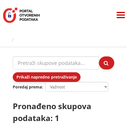
Preskoči
na
sadržaj
Skupovi podаtаkа
Prikaži napredno pretraživanje
Poredaj prema
Pronađeno skupova
podataka: 1