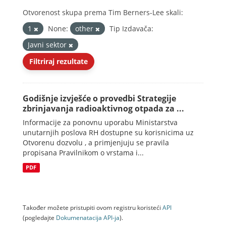
Otvorenost skupa prema Tim Berners-Lee skali:
1
None:
other
Tip Izdavača:
Javni sektor
Filtriraj rezultate
Godišnje izvješće o provedbi Strategije
zbrinjavanja radioaktivnog otpada za ...
Informacije za ponovnu uporabu Ministarstva
unutarnjih poslova RH dostupne su korisnicima uz
Otvorenu dozvolu , a primjenjuju se pravila
propisana Pravilnikom o vrstama i...
PDF
Također možete pristupiti ovom registru koristeći
API
(pogledajte
Dokumenаtаcijа API-jа
).