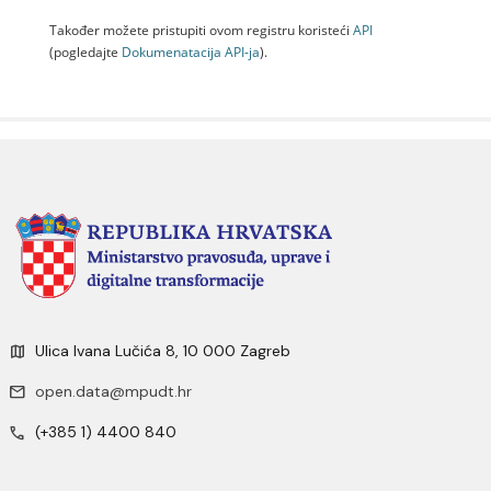
Također možete pristupiti ovom registru koristeći
API
(pogledajte
Dokumenаtаcijа API-jа
).