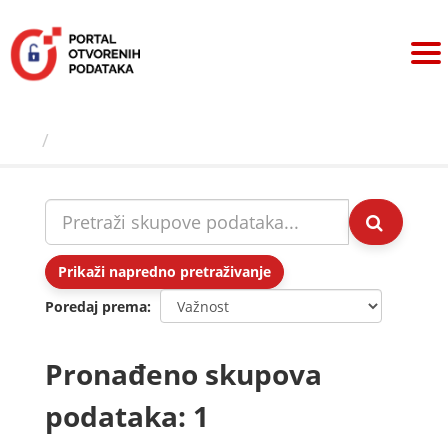
Preskoči
na
sadržaj
Skupovi podаtаkа
Prikaži napredno pretraživanje
Poredaj prema
Pronađeno skupova
podataka: 1