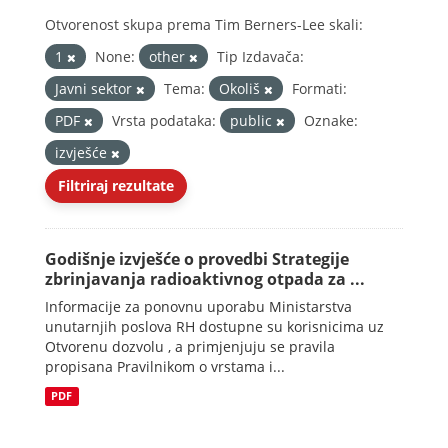
Otvorenost skupa prema Tim Berners-Lee skali:
1
None:
other
Tip Izdavača:
Javni sektor
Tema:
Okoliš
Formati:
PDF
Vrsta podataka:
public
Oznake:
izvješće
Filtriraj rezultate
Godišnje izvješće o provedbi Strategije
zbrinjavanja radioaktivnog otpada za ...
Informacije za ponovnu uporabu Ministarstva
unutarnjih poslova RH dostupne su korisnicima uz
Otvorenu dozvolu , a primjenjuju se pravila
propisana Pravilnikom o vrstama i...
PDF