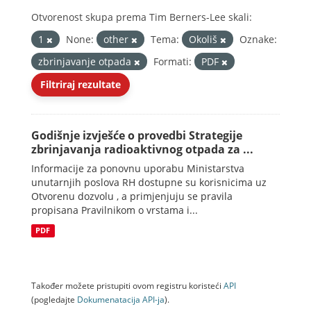
Otvorenost skupa prema Tim Berners-Lee skali:
1
None:
other
Tema:
Okoliš
Oznake:
zbrinjavanje otpada
Formati:
PDF
Filtriraj rezultate
Godišnje izvješće o provedbi Strategije
zbrinjavanja radioaktivnog otpada za ...
Informacije za ponovnu uporabu Ministarstva
unutarnjih poslova RH dostupne su korisnicima uz
Otvorenu dozvolu , a primjenjuju se pravila
propisana Pravilnikom o vrstama i...
PDF
Također možete pristupiti ovom registru koristeći
API
(pogledajte
Dokumenаtаcijа API-jа
).