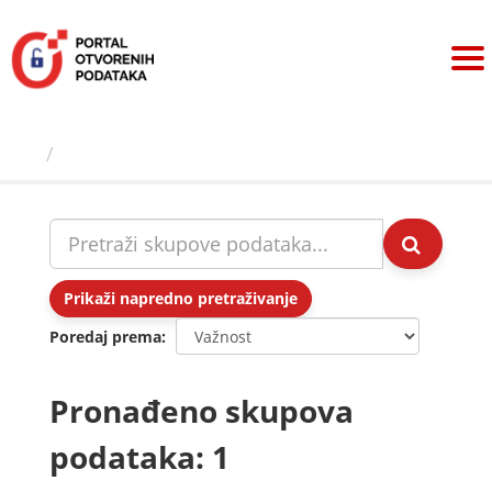
Preskoči
na
sadržaj
Skupovi podаtаkа
Prikaži napredno pretraživanje
Poredaj prema
Pronađeno skupova
podataka: 1