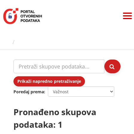
Preskoči
na
sadržaj
Skupovi podаtаkа
Prikaži napredno pretraživanje
Poredaj prema
Pronađeno skupova
podataka: 1