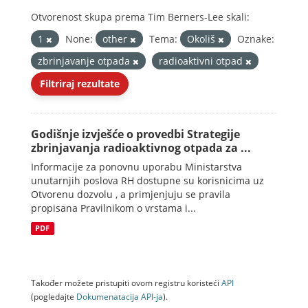
Otvorenost skupa prema Tim Berners-Lee skali:
1
None:
other
Tema:
Okoliš
Oznake:
zbrinjavanje otpada
radioaktivni otpad
Filtriraj rezultate
Godišnje izvješće o provedbi Strategije
zbrinjavanja radioaktivnog otpada za ...
Informacije za ponovnu uporabu Ministarstva
unutarnjih poslova RH dostupne su korisnicima uz
Otvorenu dozvolu , a primjenjuju se pravila
propisana Pravilnikom o vrstama i...
PDF
Također možete pristupiti ovom registru koristeći
API
(pogledajte
Dokumenаtаcijа API-jа
).