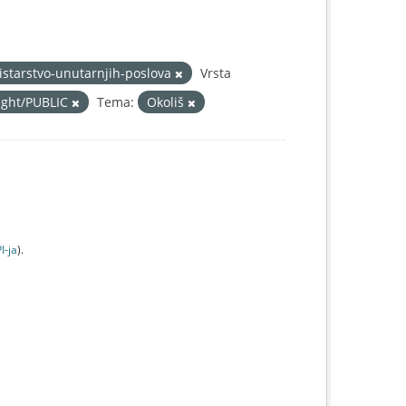
istarstvo-unutarnjih-poslova
Vrsta
right/PUBLIC
Tema:
Okoliš
I-jа
).