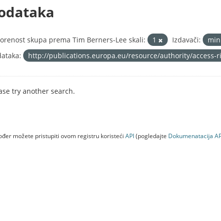
odataka
orenost skupa prema Tim Berners-Lee skali:
1
Izdavači:
min
ataka:
http://publications.europa.eu/resource/authority/access-
ase try another search.
đer možete pristupiti ovom registru koristeći
API
(pogledajte
Dokumenаtаcijа AP