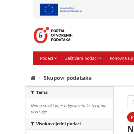
Preskoči
na
sadržaj
Skupovi podаtаkа
Tema
Nema stavki koje odgovaraju kriterijima
pretrage
P
Visokovrijedni podaci
N