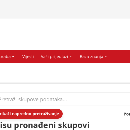
rikaži napredno pretraživanje
Po
isu pronađeni skupovi