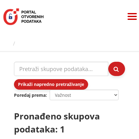
Preskoči
na
sadržaj
Skupovi podаtаkа
Prikaži napredno pretraživanje
Poredaj prema
Pronađeno skupova
podataka: 1