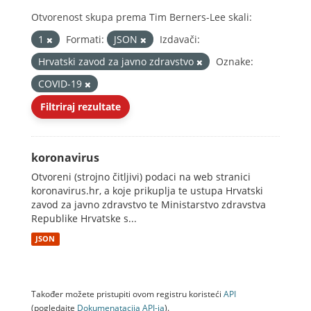
Otvorenost skupa prema Tim Berners-Lee skali:
1
Formati:
JSON
Izdavači:
Hrvatski zavod za javno zdravstvo
Oznake:
COVID-19
Filtriraj rezultate
koronavirus
Otvoreni (strojno čitljivi) podaci na web stranici
koronavirus.hr, a koje prikuplja te ustupa Hrvatski
zavod za javno zdravstvo te Ministarstvo zdravstva
Republike Hrvatske s...
JSON
Također možete pristupiti ovom registru koristeći
API
(pogledajte
Dokumenаtаcijа API-jа
).