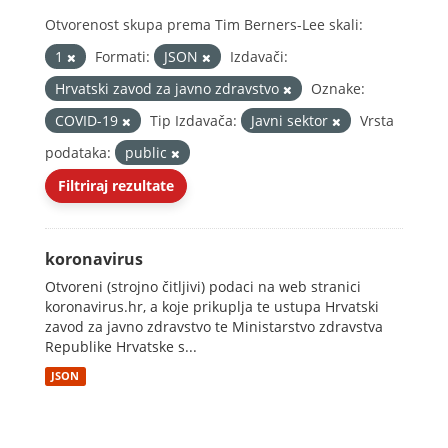
Otvorenost skupa prema Tim Berners-Lee skali:
1
Formati:
JSON
Izdavači:
Hrvatski zavod za javno zdravstvo
Oznake:
COVID-19
Tip Izdavača:
Javni sektor
Vrsta
podataka:
public
Filtriraj rezultate
koronavirus
Otvoreni (strojno čitljivi) podaci na web stranici
koronavirus.hr, a koje prikuplja te ustupa Hrvatski
zavod za javno zdravstvo te Ministarstvo zdravstva
Republike Hrvatske s...
JSON