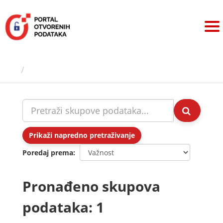
Preskoči
na
sadržaj
Skupovi podаtаkа
Prikaži napredno pretraživanje
Poredaj prema
Pronađeno skupova
podataka: 1