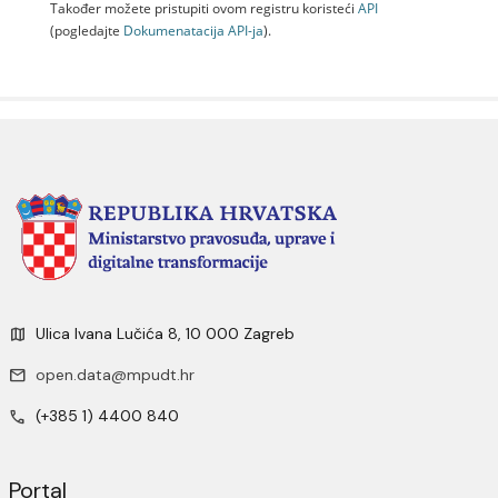
Također možete pristupiti ovom registru koristeći
API
(pogledajte
Dokumenаtаcijа API-jа
).