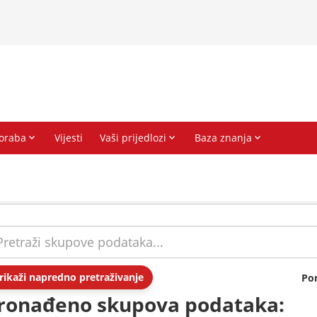
rikaži napredno pretraživanje
Po
ronađeno skupova podataka: