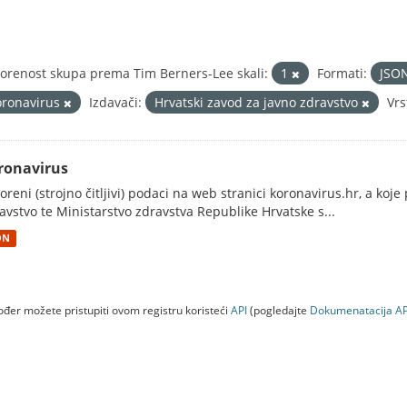
orenost skupa prema Tim Berners-Lee skali:
1
Formati:
JSO
oronavirus
Izdavači:
Hrvatski zavod za javno zdravstvo
Vrs
ronavirus
oreni (strojno čitljivi) podaci na web stranici koronavirus.hr, a koj
avstvo te Ministarstvo zdravstva Republike Hrvatske s...
ON
đer možete pristupiti ovom registru koristeći
API
(pogledajte
Dokumenаtаcijа AP