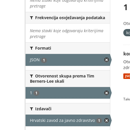
Nema stavki koje odgovaraju kriterijima
1
pretrage
Frekvencija osvježavanja podataka
Otv
Nema stavki koje odgovaraju kriterijima
k
pretrage
Formati
ko
JSON
1
Otv
zdr
Otvorenost skupa prema Tim
JS
Berners-Lee skali
1
1
Tako
Izdavači
Hrvatski zavod za javno zdravstvo
1