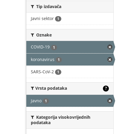
Tip izdavača
Javni sektor
1
Oznake
COVID-19
1
koronavirus
1
SARS-CoV-2
1
Vrsta podataka
?
Javno
1
Kategorija visokovrijednih
podataka