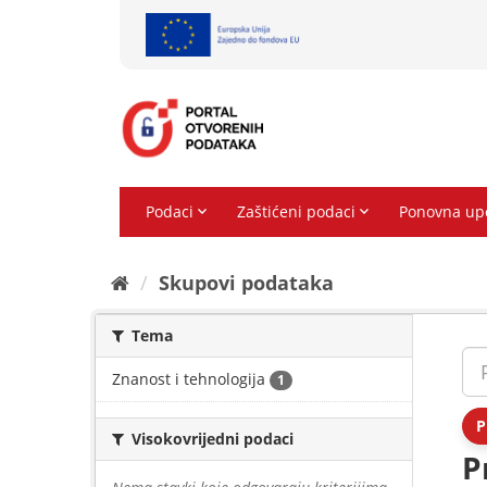
Preskoči
na
sadržaj
Skupovi podаtаkа
Tema
Znanost i tehnologija
1
P
Visokovrijedni podaci
P