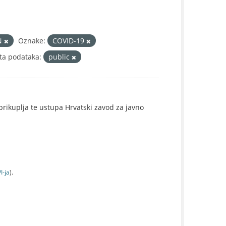
N
Oznake:
COVID-19
ta podataka:
public
e prikuplja te ustupa Hrvatski zavod za javno
I-jа
).