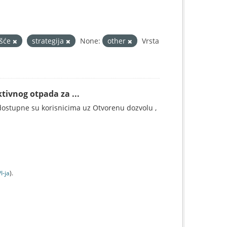
ešće
strategija
None:
other
Vrsta
tivnog otpada za ...
ostupne su korisnicima uz Otvorenu dozvolu ,
I-jа
).