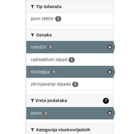
Tip izdavača
Javni sektor
1
Oznake
izvješće
1
radioaktivni otpad
1
strategija
1
zbrinjavanje otpada
1
Vrsta podataka
?
Javno
1
Kategorija visokovrijednih