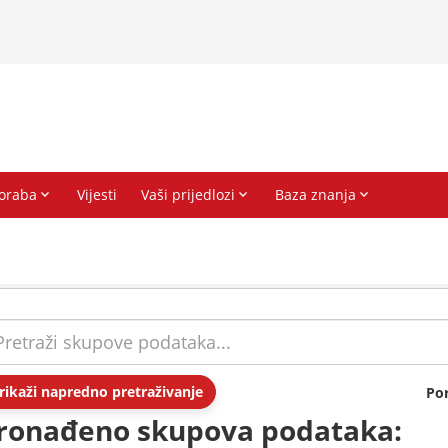
rikaži napredno pretraživanje
Po
ronađeno skupova podataka: