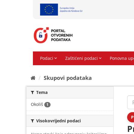
Preskoči
na
sadržaj
Skupovi podаtаkа
Tema
Okoliš
1
P
Visokovrijedni podaci
P