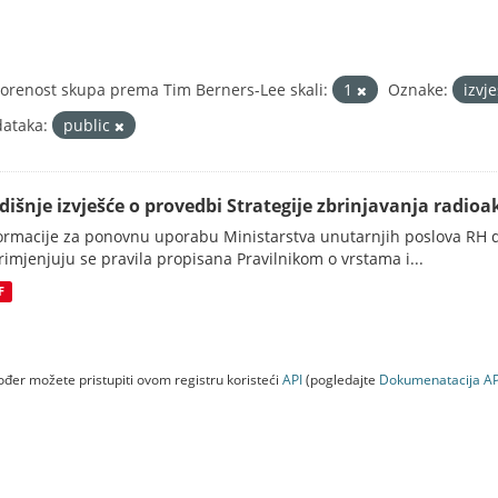
orenost skupa prema Tim Berners-Lee skali:
1
Oznake:
izvj
ataka:
public
dišnje izvješće o provedbi Strategije zbrinjavanja radioak
ormacije za ponovnu uporabu Ministarstva unutarnjih poslova RH d
rimjenjuju se pravila propisana Pravilnikom o vrstama i...
F
đer možete pristupiti ovom registru koristeći
API
(pogledajte
Dokumenаtаcijа AP