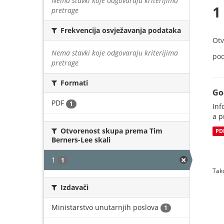
Nema stavki koje odgovaraju kriterijima
1
pretrage
Frekvencija osvježavanja podataka
Otv
Nema stavki koje odgovaraju kriterijima
pod
pretrage
Formati
Go
PDF
1
Inf
a p
Otvorenost skupa prema Tim
PD
Berners-Lee skali
1
1
Tako
Izdavači
Ministarstvo unutarnjih poslova
1