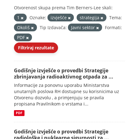
Otvorenost skupa prema Tim Berners-Lee skali:
1
Oznake:
izvješće
strategija
Tema:
Okoliš
Tip Izdavača:
Javni sektor
Formati:
PDF
Filtriraj rezultate
Godišnje izvješće o provedbi Strategije
zbrinjavanja radioaktivnog otpada za ...
Informacije za ponovnu uporabu Ministarstva
unutarnjih poslova RH dostupne su korisnicima uz
Otvorenu dozvolu , a primjenjuju se pravila
propisana Pravilnikom o vrstama i...
PDF
Godišnje izvješće o provedbi Strategije
radiološke i nuklearne sigurnosti za ...