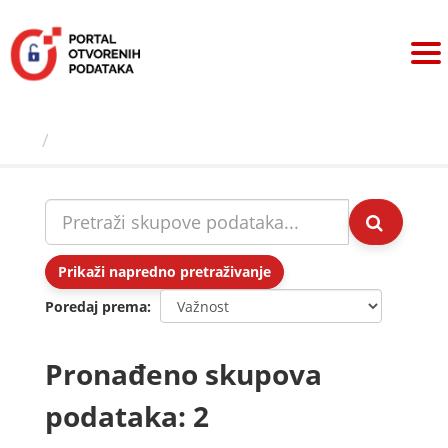
Preskoči
na
sadržaj
Skupovi podаtаkа
Prikaži napredno pretraživanje
Poredaj prema
Pronađeno skupova
podataka: 2