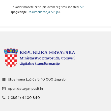
Također možete pristupiti ovom registru koristeći
API
(pogledajte
Dokumenаtаcijа API-jа
).