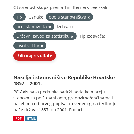
Otvorenost skupa prema Tim Berners-Lee skali:
1
Oznake:
popis stanovništva
broj stanovnika
Izdavači:
Državni zavod za statistiku
Tip Izdavača:
Javni sektor
Filtriraj rezultate
Naselja i stanovništvo Republike Hrvatske
1857. - 2001.
PC-Axis baza podataka sadrži podatke o broju
stanovnika po županijama, gradovima/općinama i
naseljima od prvog popisa provedenog na teritoriju
naše države 1857. do 2001. Podaci...
PDF
HTML