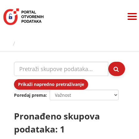
Preskoči
na
sadržaj
Skupovi podаtаkа
Prikaži napredno pretraživanje
Poredaj prema
Pronađeno skupova
podataka: 1