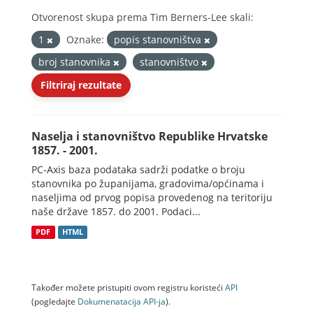
Otvorenost skupa prema Tim Berners-Lee skali:
1
Oznake:
popis stanovništva
broj stanovnika
stanovništvo
Filtriraj rezultate
Naselja i stanovništvo Republike Hrvatske
1857. - 2001.
PC-Axis baza podataka sadrži podatke o broju
stanovnika po županijama, gradovima/općinama i
naseljima od prvog popisa provedenog na teritoriju
naše države 1857. do 2001. Podaci...
PDF
HTML
Također možete pristupiti ovom registru koristeći
API
(pogledajte
Dokumenаtаcijа API-jа
).