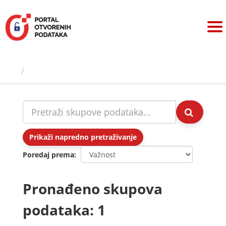
Preskoči
na
sadržaj
Skupovi podаtаkа
Prikaži napredno pretraživanje
Poredaj prema
Pronađeno skupova
podataka: 1