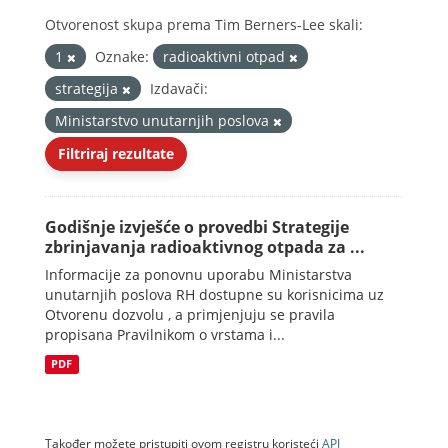
Otvorenost skupa prema Tim Berners-Lee skali:
1
Oznake:
radioaktivni otpad
strategija
Izdavači:
Ministarstvo unutarnjih poslova
Filtriraj rezultate
Godišnje izvješće o provedbi Strategije
zbrinjavanja radioaktivnog otpada za ...
Informacije za ponovnu uporabu Ministarstva
unutarnjih poslova RH dostupne su korisnicima uz
Otvorenu dozvolu , a primjenjuju se pravila
propisana Pravilnikom o vrstama i...
PDF
Također možete pristupiti ovom registru koristeći
API