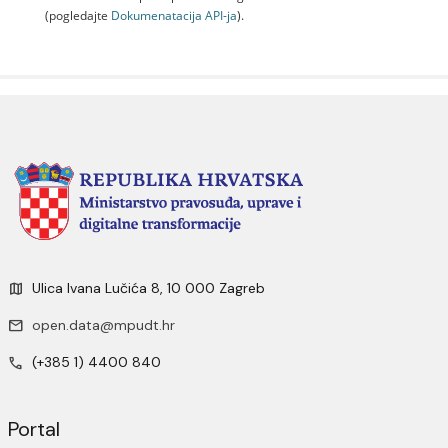
(pogledajte
Dokumenаtаcijа API-jа
).