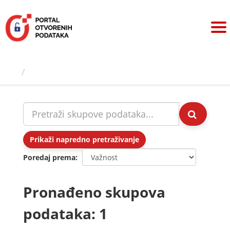
Preskoči
na
sadržaj
Skupovi podаtаkа
Prikaži napredno pretraživanje
Poredaj prema
Pronađeno skupova
podataka: 1