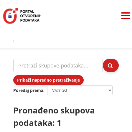
Preskoči
na
sadržaj
Skupovi podаtаkа
Prikaži napredno pretraživanje
Poredaj prema
Pronađeno skupova
podataka: 1