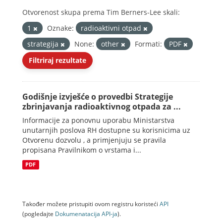
Otvorenost skupa prema Tim Berners-Lee skali:
1
Oznake:
radioaktivni otpad
strategija
None:
other
Formati:
PDF
Filtriraj rezultate
Godišnje izvješće o provedbi Strategije
zbrinjavanja radioaktivnog otpada za ...
Informacije za ponovnu uporabu Ministarstva
unutarnjih poslova RH dostupne su korisnicima uz
Otvorenu dozvolu , a primjenjuju se pravila
propisana Pravilnikom o vrstama i...
PDF
Također možete pristupiti ovom registru koristeći
API
(pogledajte
Dokumenаtаcijа API-jа
).