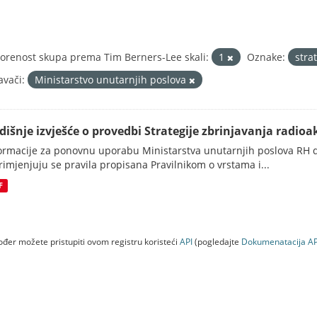
orenost skupa prema Tim Berners-Lee skali:
1
Oznake:
stra
avači:
Ministarstvo unutarnjih poslova
dišnje izvješće o provedbi Strategije zbrinjavanja radioak
ormacije za ponovnu uporabu Ministarstva unutarnjih poslova RH d
rimjenjuju se pravila propisana Pravilnikom o vrstama i...
F
đer možete pristupiti ovom registru koristeći
API
(pogledajte
Dokumenаtаcijа AP