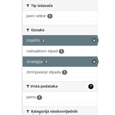
Tip izdavača
Javni sektor
1
Oznake
izvješće
1
radioaktivni otpad
1
strategija
1
zbrinjavanje otpada
1
Vrsta podataka
?
Javno
1
Kategorija visokovrijednih