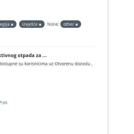
tegija
izvješće
None:
other
tivnog otpada za ...
ostupne su korisnicima uz Otvorenu dozvolu ,
I-jа
).