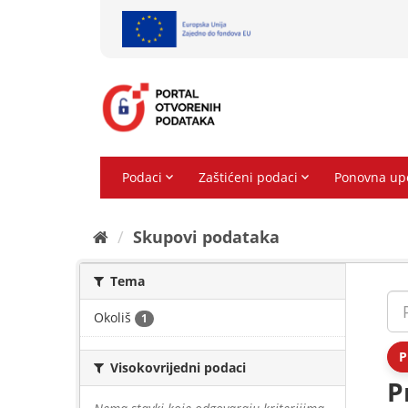
Preskoči
na
sadržaj
Skupovi podаtаkа
Tema
Okoliš
1
P
Visokovrijedni podaci
P