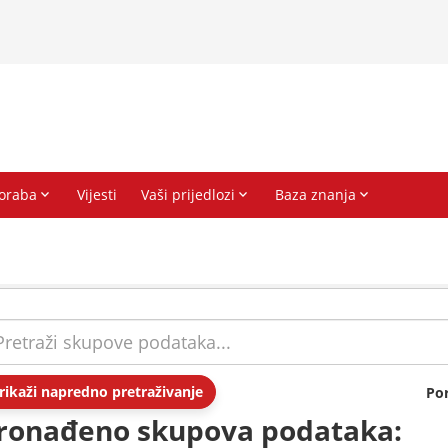
rikaži napredno pretraživanje
Po
ronađeno skupova podataka: