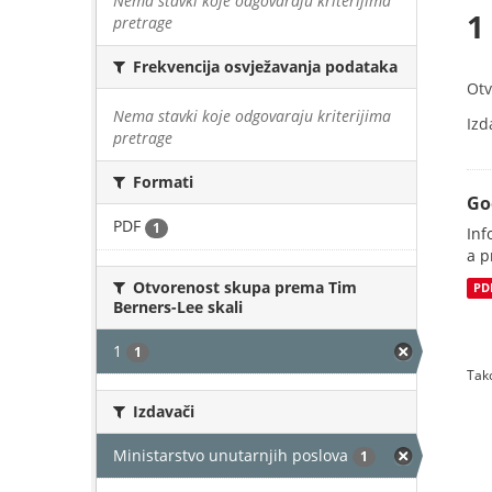
Nema stavki koje odgovaraju kriterijima
1
pretrage
Frekvencija osvježavanja podataka
Otv
Nema stavki koje odgovaraju kriterijima
Izd
pretrage
Formati
Go
PDF
1
Inf
a p
Otvorenost skupa prema Tim
PD
Berners-Lee skali
1
1
Tako
Izdavači
Ministarstvo unutarnjih poslova
1