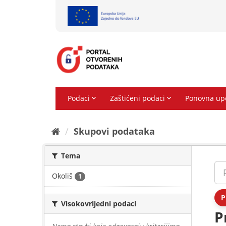
Preskoči
na
sadržaj
Skupovi podаtаkа
Tema
Okoliš
1
P
Visokovrijedni podaci
P