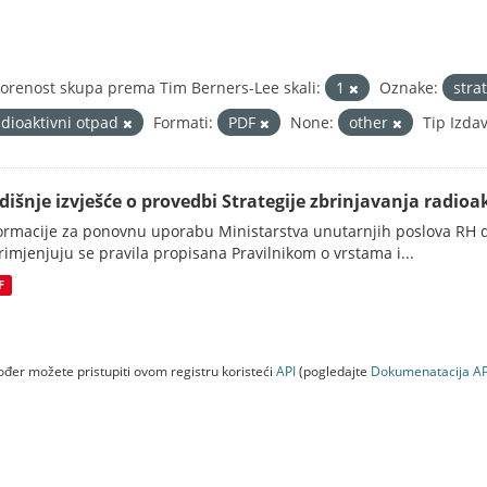
orenost skupa prema Tim Berners-Lee skali:
1
Oznake:
stra
adioaktivni otpad
Formati:
PDF
None:
other
Tip Izda
dišnje izvješće o provedbi Strategije zbrinjavanja radioak
ormacije za ponovnu uporabu Ministarstva unutarnjih poslova RH d
rimjenjuju se pravila propisana Pravilnikom o vrstama i...
F
đer možete pristupiti ovom registru koristeći
API
(pogledajte
Dokumenаtаcijа AP