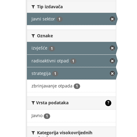
Tip izdavača
Javni sektor
1
Oznake
izvješće
1
radioaktivni otpad
1
strategija
1
zbrinjavanje otpada
1
Vrsta podataka
?
Javno
1
Kategorija visokovrijednih