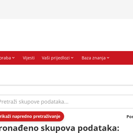
rikaži napredno pretraživanje
Po
ronađeno skupova podataka: