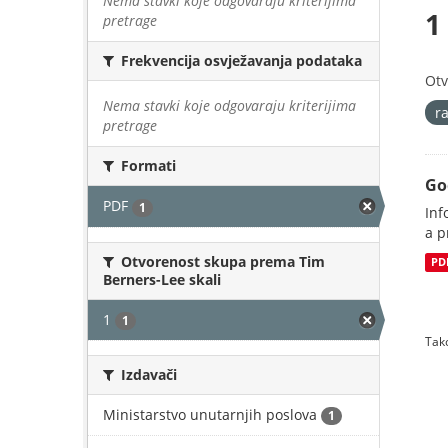
Nema stavki koje odgovaraju kriterijima
1
pretrage
Frekvencija osvježavanja podataka
Otv
Nema stavki koje odgovaraju kriterijima
r
pretrage
Formati
Go
PDF
1
Inf
a p
Otvorenost skupa prema Tim
PD
Berners-Lee skali
1
1
Tako
Izdavači
Ministarstvo unutarnjih poslova
1