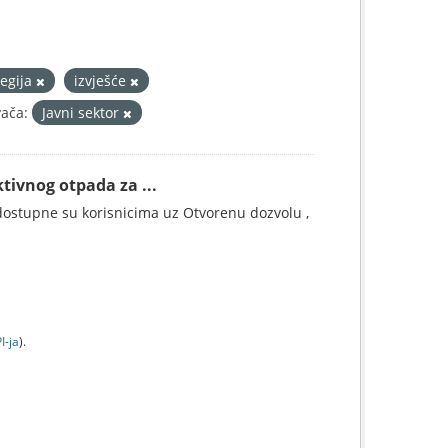
tegija
izvješće
vača:
Javni sektor
tivnog otpada za ...
ostupne su korisnicima uz Otvorenu dozvolu ,
I-jа
).