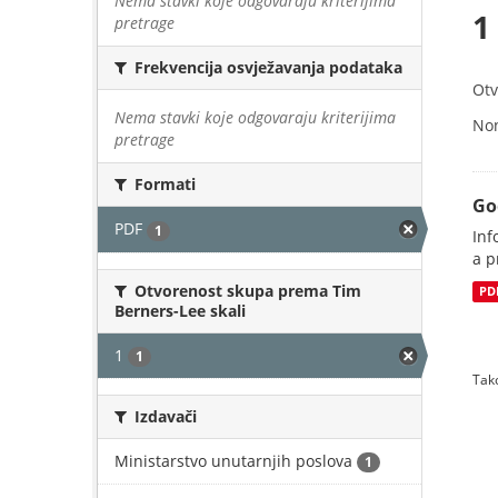
Nema stavki koje odgovaraju kriterijima
1
pretrage
Frekvencija osvježavanja podataka
Otv
Nema stavki koje odgovaraju kriterijima
No
pretrage
Formati
Go
PDF
1
Inf
a p
Otvorenost skupa prema Tim
PD
Berners-Lee skali
1
1
Tako
Izdavači
Ministarstvo unutarnjih poslova
1