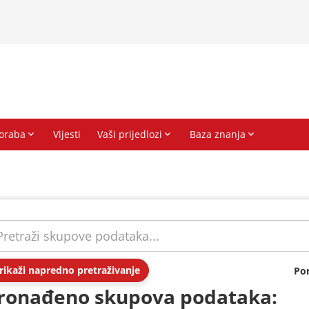
rikaži napredno pretraživanje
Po
ronađeno skupova podataka: