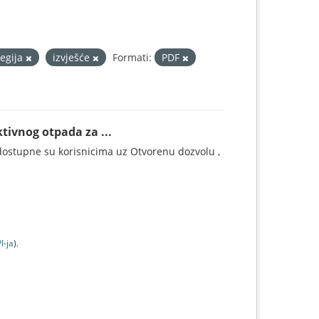
tegija
izvješće
Formati:
PDF
tivnog otpada za ...
ostupne su korisnicima uz Otvorenu dozvolu ,
I-jа
).