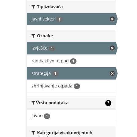
Tip izdavača
Javni sektor
1
Oznake
izvješće
1
radioaktivni otpad
1
strategija
1
zbrinjavanje otpada
1
Vrsta podataka
?
Javno
1
Kategorija visokovrijednih