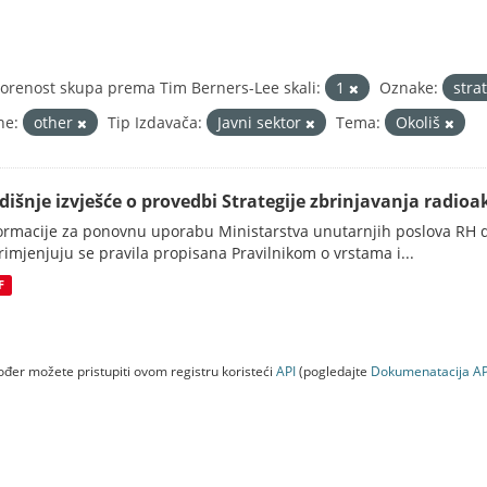
orenost skupa prema Tim Berners-Lee skali:
1
Oznake:
stra
ne:
other
Tip Izdavača:
Javni sektor
Tema:
Okoliš
dišnje izvješće o provedbi Strategije zbrinjavanja radioak
ormacije za ponovnu uporabu Ministarstva unutarnjih poslova RH d
rimjenjuju se pravila propisana Pravilnikom o vrstama i...
F
đer možete pristupiti ovom registru koristeći
API
(pogledajte
Dokumenаtаcijа AP