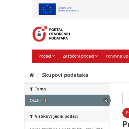
Preskoči
na
sadržaj
Skupovi podаtаkа
Tema
Okoliš
1
P
Visokovrijedni podaci
P