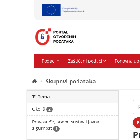
Preskoči
na
sadržaj
Skupovi podаtаkа
Tema
Okoliš
2
Pravosuđe, pravni sustav i javna
P
sigurnost
1
P