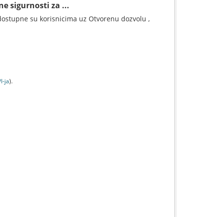
e sigurnosti za ...
ostupne su korisnicima uz Otvorenu dozvolu ,
I-jа
).