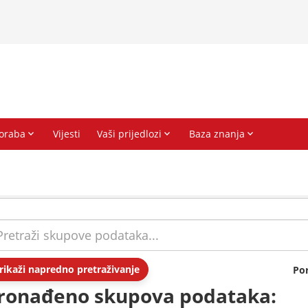
rikaži napredno pretraživanje
Po
ronađeno skupova podataka: