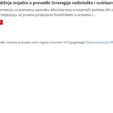
dišnje izvješće o provedbi Strategije radiološke i nuklearn
ormacije za ponovnu uporabu Ministarstva unutarnjih poslova RH d
rimjenjuju se pravila propisana Pravilnikom o vrstama i...
F
đer možete pristupiti ovom registru koristeći
API
(pogledajte
Dokumenаtаcijа AP