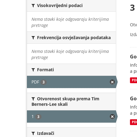
3
Visokovrijedni podaci
Nema stavki koje odgovaraju kriterijima
Otv
pretrage
Izd
Frekvencija osvježavanja podataka
Nema stavki koje odgovaraju kriterijima
Go
pretrage
Inf
Formati
a p
PD
PDF
3
Go
Otvorenost skupa prema Tim
Berners-Lee skali
Inf
a p
1
3
PD
Izdavači