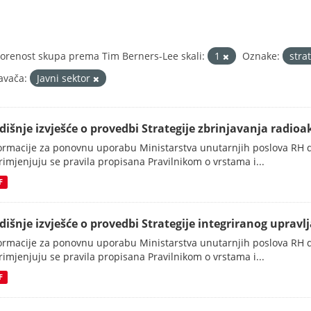
orenost skupa prema Tim Berners-Lee skali:
1
Oznake:
stra
avača:
Javni sektor
dišnje izvješće o provedbi Strategije zbrinjavanja radioak
ormacije za ponovnu uporabu Ministarstva unutarnjih poslova RH d
rimjenjuju se pravila propisana Pravilnikom o vrstama i...
F
dišnje izvješće o provedbi Strategije integriranog upravlj
ormacije za ponovnu uporabu Ministarstva unutarnjih poslova RH d
rimjenjuju se pravila propisana Pravilnikom o vrstama i...
F