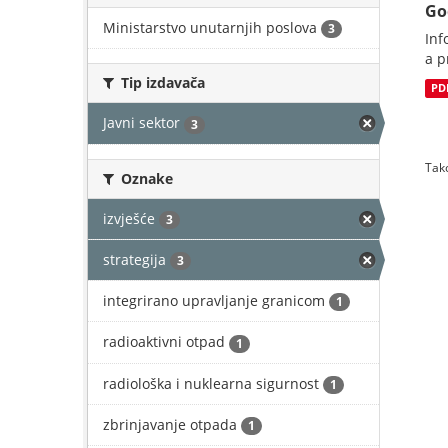
Go
Ministarstvo unutarnjih poslova
3
Inf
a p
Tip izdavača
PD
Javni sektor
3
Tako
Oznake
izvješće
3
strategija
3
integrirano upravljanje granicom
1
radioaktivni otpad
1
radiološka i nuklearna sigurnost
1
zbrinjavanje otpada
1