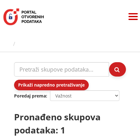
Preskoči
na
sadržaj
Skupovi podаtаkа
Prikaži napredno pretraživanje
Poredaj prema
Pronađeno skupova
podataka: 1