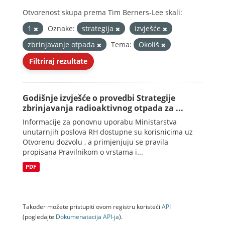
Otvorenost skupa prema Tim Berners-Lee skali:
1
Oznake:
strategija
izvješće
zbrinjavanje otpada
Tema:
Okoliš
Filtriraj rezultate
Godišnje izvješće o provedbi Strategije
zbrinjavanja radioaktivnog otpada za ...
Informacije za ponovnu uporabu Ministarstva
unutarnjih poslova RH dostupne su korisnicima uz
Otvorenu dozvolu , a primjenjuju se pravila
propisana Pravilnikom o vrstama i...
PDF
Također možete pristupiti ovom registru koristeći
API
(pogledajte
Dokumenаtаcijа API-jа
).