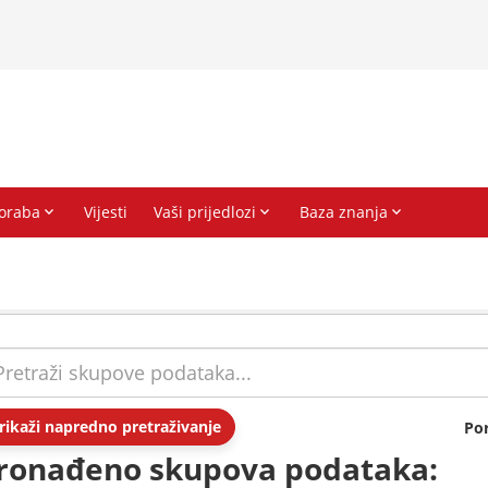
rikaži napredno pretraživanje
Po
ronađeno skupova podataka: