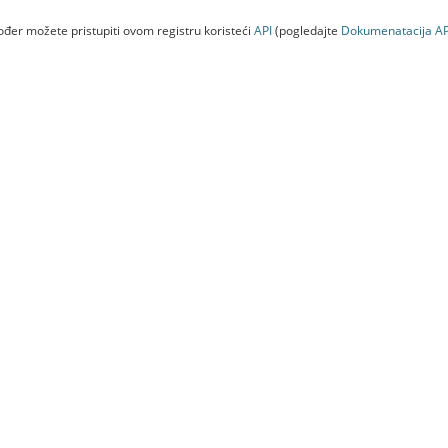
đer možete pristupiti ovom registru koristeći
API
(pogledajte
Dokumenаtаcijа AP