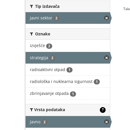
Tip izdavača
Tako
Javni sektor
2
Oznake
izvješće
2
strategija
2
radioaktivni otpad
1
radiološka i nuklearna sigurnost
1
zbrinjavanje otpada
1
Vrsta podataka
?
Javno
2