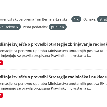
orenost skupa prema Tim Berners-Lee skali:
1
Oznake:
stra
avni sektor
Vrsta podataka:
public
dišnje izvješće o provedbi Strategije zbrinjavanja radioak
ormacije za ponovnu uporabu Ministarstva unutarnjih poslova RH d
rimjenjuju se pravila propisana Pravilnikom o vrstama i...
F
dišnje izvješće o provedbi Strategije radiološke i nuklearn
ormacije za ponovnu uporabu Ministarstva unutarnjih poslova RH d
rimjenjuju se pravila propisana Pravilnikom o vrstama i...
F