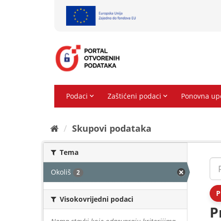
Preskoči
na
sadržaj
Skupovi podаtаkа
Tema
Okoliš
2
P
Visokovrijedni podaci
P