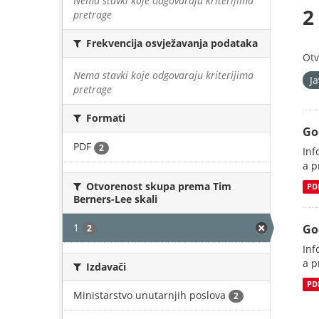
Nema stavki koje odgovaraju kriterijima
2
pretrage
Frekvencija osvježavanja podataka
Otv
Nema stavki koje odgovaraju kriterijima
J
pretrage
Formati
Go
PDF
2
Inf
a p
Otvorenost skupa prema Tim
PD
Berners-Lee skali
1
Go
2
Inf
a p
Izdavači
PD
Ministarstvo unutarnjih poslova
2