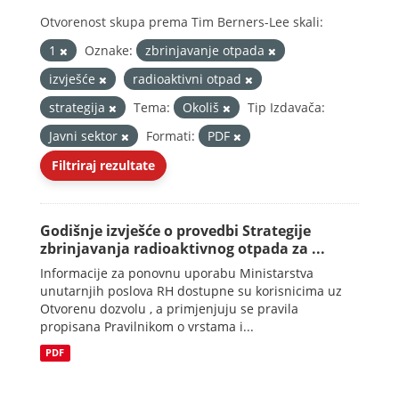
Otvorenost skupa prema Tim Berners-Lee skali:
1
Oznake:
zbrinjavanje otpada
izvješće
radioaktivni otpad
strategija
Tema:
Okoliš
Tip Izdavača:
Javni sektor
Formati:
PDF
Filtriraj rezultate
Godišnje izvješće o provedbi Strategije
zbrinjavanja radioaktivnog otpada za ...
Informacije za ponovnu uporabu Ministarstva
unutarnjih poslova RH dostupne su korisnicima uz
Otvorenu dozvolu , a primjenjuju se pravila
propisana Pravilnikom o vrstama i...
PDF