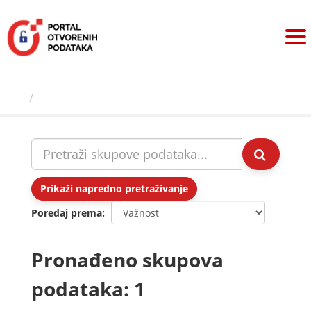
Preskoči
na
sadržaj
Skupovi podаtаkа
Prikaži napredno pretraživanje
Poredaj prema
Pronađeno skupova
podataka: 1