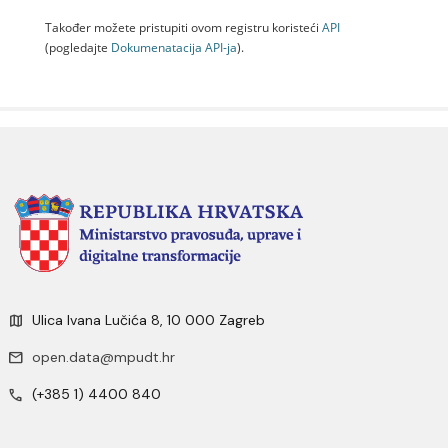
Također možete pristupiti ovom registru koristeći
API
(pogledajte
Dokumenаtаcijа API-jа
).