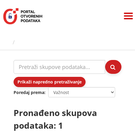
Preskoči
na
sadržaj
Skupovi podаtаkа
Prikaži napredno pretraživanje
Poredaj prema
Pronađeno skupova
podataka: 1