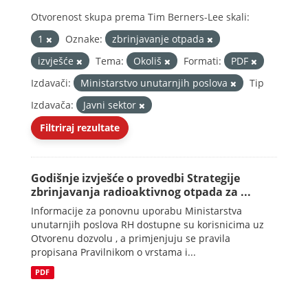
Otvorenost skupa prema Tim Berners-Lee skali:
1
Oznake:
zbrinjavanje otpada
izvješće
Tema:
Okoliš
Formati:
PDF
Izdavači:
Ministarstvo unutarnjih poslova
Tip
Izdavača:
Javni sektor
Filtriraj rezultate
Godišnje izvješće o provedbi Strategije
zbrinjavanja radioaktivnog otpada za ...
Informacije za ponovnu uporabu Ministarstva
unutarnjih poslova RH dostupne su korisnicima uz
Otvorenu dozvolu , a primjenjuju se pravila
propisana Pravilnikom o vrstama i...
PDF