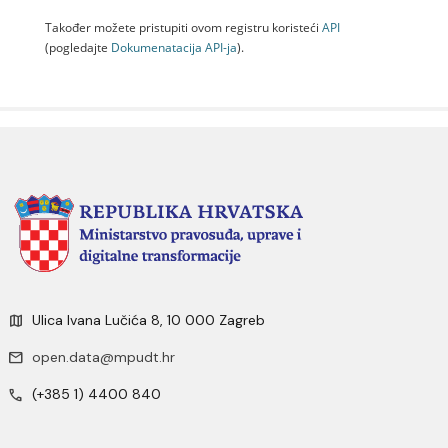
Također možete pristupiti ovom registru koristeći
API
(pogledajte
Dokumenаtаcijа API-jа
).