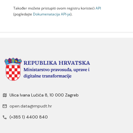
Također možete pristupiti ovom registru koristeći
API
(pogledajte
Dokumenаtаcijа API-jа
).