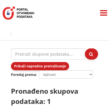
Preskoči
na
sadržaj
Skupovi podаtаkа
Prikaži napredno pretraživanje
Poredaj prema
Pronađeno skupova
podataka: 1