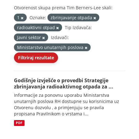
Otvorenost skupa prema Tim Berners-Lee skali:
1
Oznake:
zbrinjavanje otpada
radioaktivni otpad
Tip Izdavača:
Javni sektor
Izdavači:
Ministarstvo unutarnjih poslova
Filtriraj rezultate
Godišnje izvješće o provedbi Strategije
zbrinjavanja radioaktivnog otpada za ...
Informacije za ponovnu uporabu Ministarstva
unutarnjih poslova RH dostupne su korisnicima uz
Otvorenu dozvolu , a primjenjuju se pravila
propisana Pravilnikom o vrstama i...
PDF